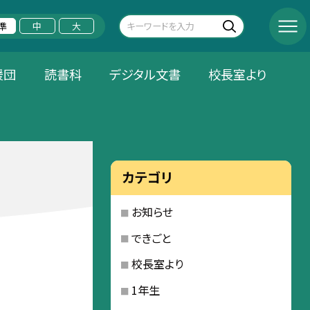
準
中
大
援団
読書科
デジタル文書
校長室より
カテゴリ
お知らせ
できごと
校長室より
1年生