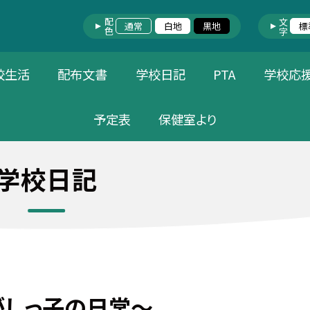
配色
文字
通常
白地
黒地
標
校生活
配布文書
学校日記
PTA
学校応
予定表
保健室より
学校日記
がしっ子の日常～