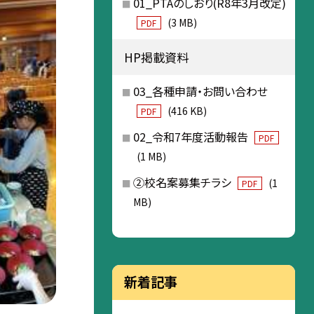
01_PTAのしおり(R8年3月改定)
(3 MB)
PDF
HP掲載資料
03_各種申請・お問い合わせ
(416 KB)
PDF
02_令和7年度活動報告
PDF
(1 MB)
②校名案募集チラシ
(1
PDF
MB)
新着記事