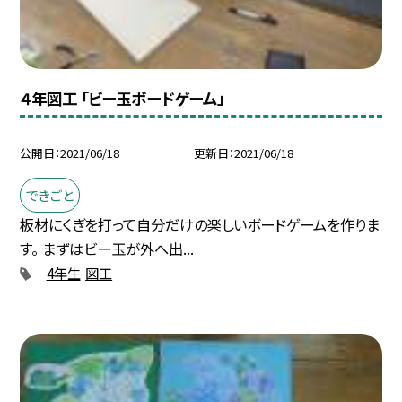
４年図工 「ビー玉ボードゲーム」
公開日
2021/06/18
更新日
2021/06/18
できごと
板材にくぎを打って自分だけの楽しいボードゲームを作りま
す。 まずはビー玉が外へ出...
4年生
図工