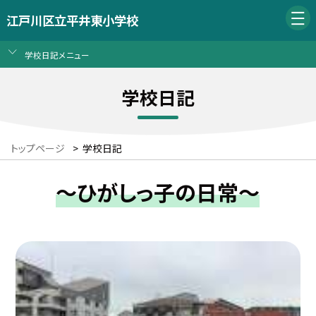
江戸川区立平井東小学校
学校日記メニュー
学校日記
トップページ
>
学校日記
～ひがしっ子の日常～