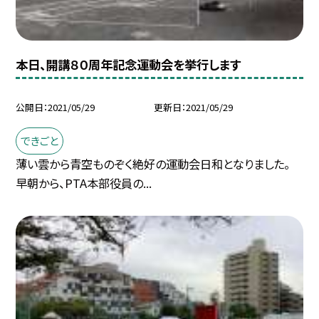
本日、開講８０周年記念運動会を挙行します
公開日
2021/05/29
更新日
2021/05/29
できごと
薄い雲から青空ものぞく絶好の運動会日和となりました。
早朝から、PTA本部役員の...