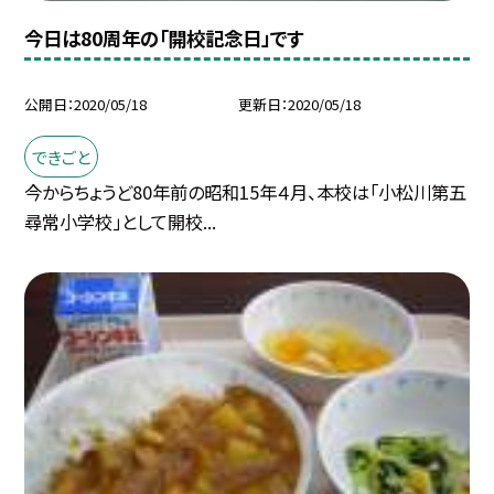
今日は80周年の「開校記念日」です
公開日
2020/05/18
更新日
2020/05/18
できごと
今からちょうど80年前の昭和15年４月、本校は「小松川第五
尋常小学校」として開校...