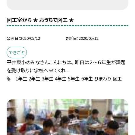
図工室から ★ おうちで図工 ★
公開日
2020/05/12
更新日
2020/05/12
できごと
平井東小のみなさんこんにちは。 昨日は２〜６年生が課題
を受け取りに学校へ来てくれ...
1年生
2年生
3年生
4年生
5年生
6年生
ひまわり
図工