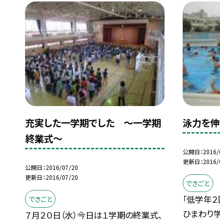
充実した一学期でした 〜一学期
泳力を伸
終業式〜
公開日
2016/
更新日
2016/
公開日
2016/07/20
更新日
2016/07/20
できごと
「低学年２
できごと
ひまわり
７月２０日（水）今日は１学期の終業式、