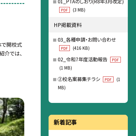
01_PTAのしおり(R8年3月改定)
(3 MB)
PDF
HP掲載資料
03_各種申請・お問い合わせ
体で開校式
(416 KB)
PDF
紹介では、
02_令和7年度活動報告
PDF
(1 MB)
②校名案募集チラシ
(1
PDF
MB)
新着記事