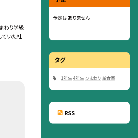
予定はありません
ひまわり学級
していた社
タグ
1年生
4年生
ひまわり
給食室
RSS