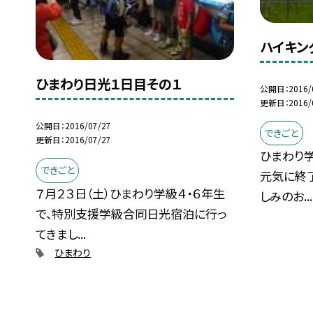
ハイキン
ひまわり日光１日目その１
公開日
2016/
更新日
2016/
公開日
2016/07/27
できごと
更新日
2016/07/27
ひまわり
できごと
元気に終了
７月２３日（土）ひまわり学級４・６年生
しみのお...
で、特別支援学級合同日光宿泊に行っ
てきまし...
ひまわり