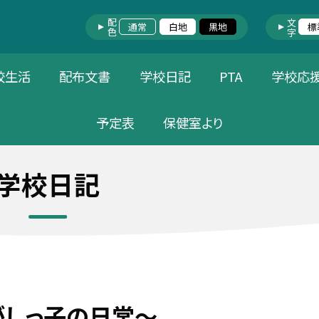
配色
文字
通常
白地
黒地
標
校生活
配布文書
学校日記
PTA
学校応
予定表
保健室より
学校日記
がしっ子の日常～