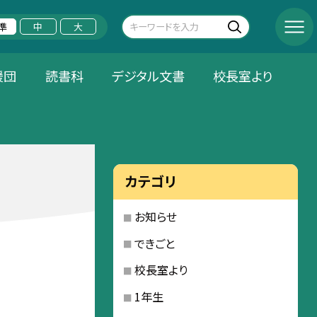
準
中
大
援団
読書科
デジタル文書
校長室より
カテゴリ
お知らせ
できごと
校長室より
1年生