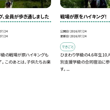
グ、全員が歩き通しました
戦場が原をハイキング！
07/24
公開日
2016/07/24
07/24
更新日
2016/07/24
できごと
学級の戦場が原ハイキングも
ひまわり学級の4.6年生10
。 このあとは、子供たちお楽
別支援学級の合同宿泊に参
す。 ...