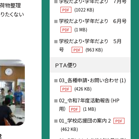
学校だより・学年だより ７月号
。荷物整理
(1022 KB)
PDF
りたくない
学校だより・学年だより ６月号
(1 MB)
PDF
学校だより・学年だより ５月
号
(963 KB)
PDF
ＰＴＡ便り
03_各種申請・お問い合わせ (1)
(426 KB)
PDF
02_令和7年度活動報告（HP
用）
(1 MB)
PDF
01_学校応援団の案内 2
PDF
(462 KB)
２