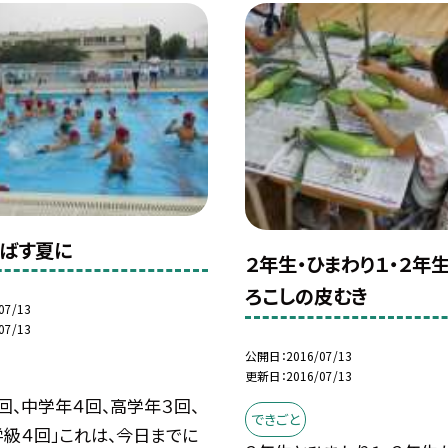
ばす夏に
２年生・ひまわり１・２年
ろこしの皮むき
07/13
07/13
公開日
2016/07/13
更新日
2016/07/13
回、中学年４回、高学年３回、
できごと
学級４回」これは、今日までに