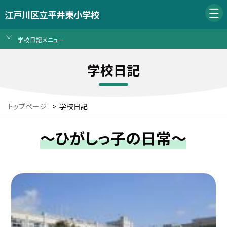
江戸川区立平井東小学校
学校日記メニュー
学校日記
トップページ
>
学校日記
～ひがしっ子の日常～