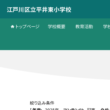
江戸川区立平井東小学校
トップページ
学校概要
教育活動
学
絞り込み条件
[
年度:
2025年
コンテンツ:
記事
タグ: