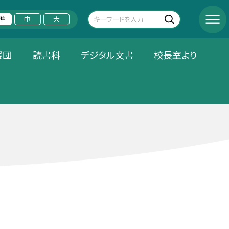
準
中
大
援団
読書科
デジタル文書
校長室より