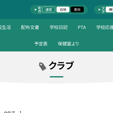
配色
文字
通常
白地
黒地
標
校生活
配布文書
学校日記
PTA
学校応
予定表
保健室より
クラブ
クラブ
]