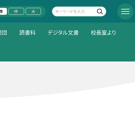
準
中
大
援団
読書科
デジタル文書
校長室より