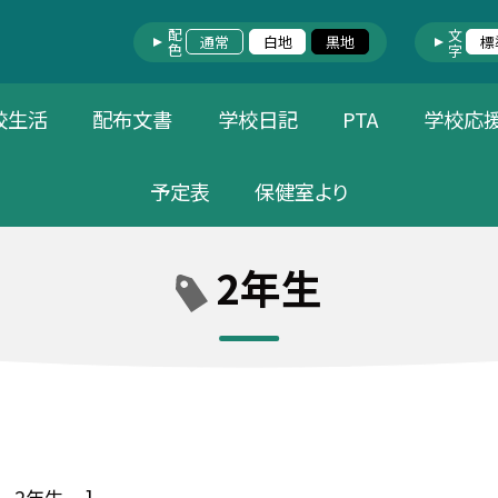
配色
文字
通常
白地
黒地
標
校生活
配布文書
学校日記
PTA
学校応
予定表
保健室より
2年生
2年生
]