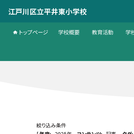
江戸川区立平井東小学校
トップページ
学校概要
教育活動
学
絞り込み条件
[
年度:
2025年
コンテンツ:
記事
タグ: