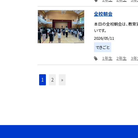
全校朝会
本日の全校朝会は、教育実
いです。
2026/05/11
できごと
1年生
2年生
3年
1
2
»