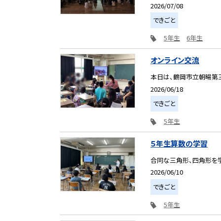
2026/07/08
できごと
5年生
6年生
オンライン交流
本日は、鶴岡市立朝暘第
2026/06/18
できごと
5年生
５年生算数の学習
合同な三角形、四角形を学
2026/06/10
できごと
5年生