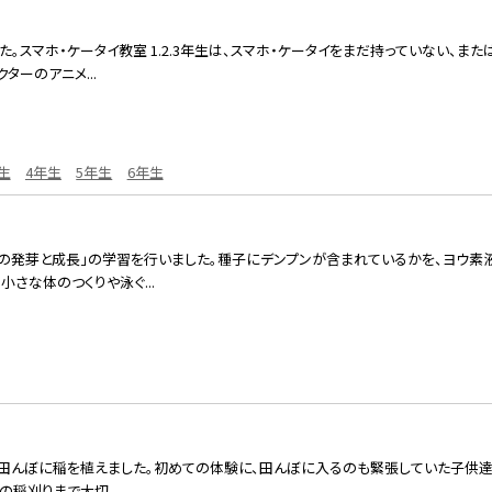
た。スマホ・ケータイ教室 1.2.3年生は、スマホ・ケータイをまだ持っていない、
ターのアニメ...
生
4年生
5年生
6年生
の発芽と成長」の学習を行いました。種子にデンプンが含まれているかを、ヨウ素
さな体のつくりや泳ぐ...
田んぼに稲を植えました。初めての体験に、田んぼに入るのも緊張していた子供達です
の稲刈りまで大切...