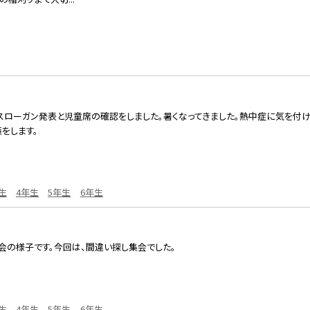
スローガン発表と児童席の確認をしました。暑くなってきました。熱中症に気を付け
をします。
生
4年生
5年生
6年生
会の様子です。今回は、間違い探し集会でした。
生
4年生
5年生
6年生