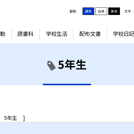
配色
通常
白地
黒地
文字
動
読書科
学校生活
配布文書
学校日
5年生
5年生
]