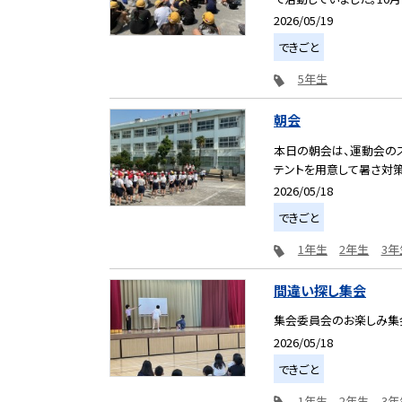
2026/05/19
できごと
5年生
朝会
本日の朝会は、運動会の
テントを用意して暑さ対策
2026/05/18
できごと
1年生
2年生
3年
間違い探し集会
集会委員会のお楽しみ集
2026/05/18
できごと
1年生
2年生
3年