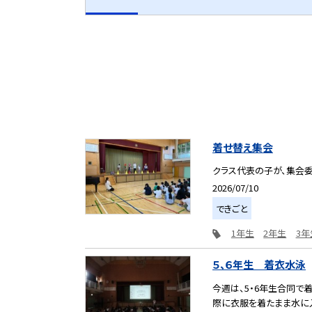
着せ替え集会
クラス代表の子が、集会委
2026/07/10
できごと
1年生
2年生
3年
５、６年生 着衣水泳
今週は、5・6年生合同
際に衣服を着たまま水に入