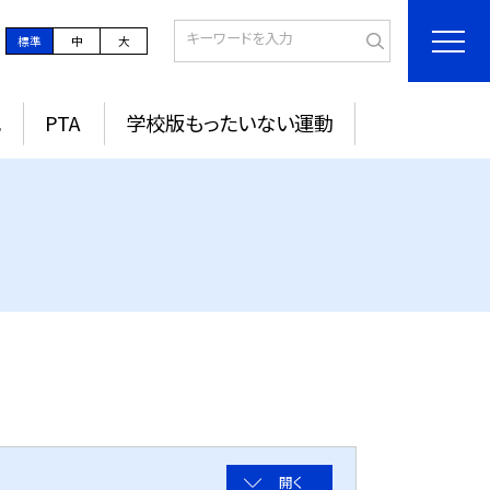
標準
中
大
記
PTA
学校版もったいない運動
開く