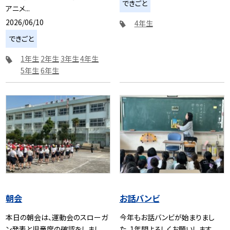
できごと
アニメ...
2026/06/10
4年生
できごと
1年生
2年生
3年生
4年生
5年生
6年生
朝会
お話バンビ
本日の朝会は、運動会のスローガ
今年もお話バンビが始まりまし
ン発表と児童席の確認をしまし
た。1年間よろしくお願いします。