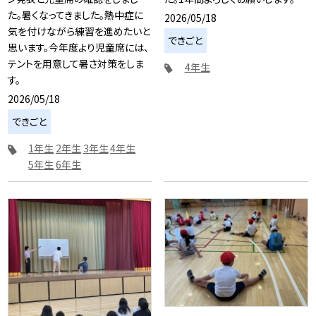
た。暑くなってきました。熱中症に
2026/05/18
気を付けながら練習を進めたいと
できごと
思います。今年度より児童席には、
テントを用意して暑さ対策をしま
4年生
す。
2026/05/18
できごと
1年生
2年生
3年生
4年生
5年生
6年生