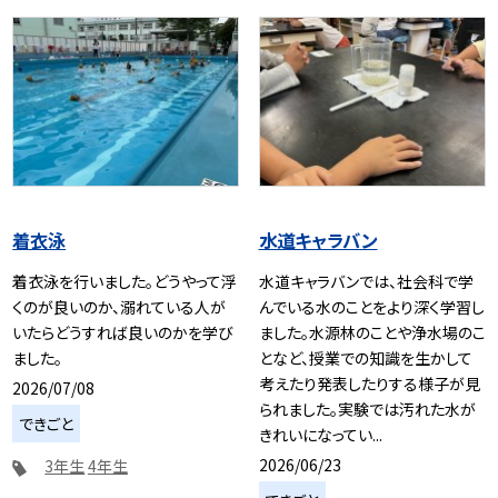
着衣泳
水道キャラバン
着衣泳を行いました。どうやって浮
水道キャラバンでは、社会科で学
くのが良いのか、溺れている人が
んでいる水のことをより深く学習し
いたらどうすれば良いのかを学び
ました。水源林のことや浄水場のこ
ました。
となど、授業での知識を生かして
考えたり発表したりする様子が見
2026/07/08
られました。実験では汚れた水が
できごと
きれいになってい...
2026/06/23
3年生
4年生