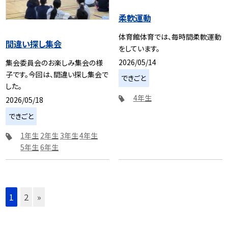
柔軟運動
体育館体育では、毎時間柔軟運動
間違い探し集会
をしています。
2026/05/14
集会委員会のお楽しみ集会の様
子です。今回は、間違い探し集会で
できごと
した。
4年生
2026/05/18
できごと
1年生
2年生
3年生
4年生
5年生
6年生
1
2
»