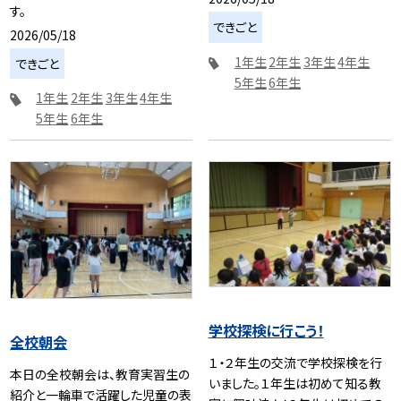
す。
できごと
2026/05/18
1年生
2年生
3年生
4年生
できごと
5年生
6年生
1年生
2年生
3年生
4年生
5年生
6年生
学校探検に行こう！
全校朝会
１・２年生の交流で学校探検を行
本日の全校朝会は、教育実習生の
いました。１年生は初めて知る教
紹介と一輪車で活躍した児童の表