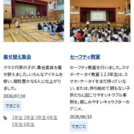
着せ替え集会
セーフティ教室
クラス代表の子が、集会委員を着
セーフティ教室を行いました。スマ
せ替えました。いろんなアイテムを
ホ・ケータイ教室 1.2.3年生は、ス
使い、個性豊かな6人に仕上がり
マホ・ケータイをまだ持っていな
ました。
い、または、持ち始めて間もない子
供たちに起こりやすいトラブル事
2026/07/10
例を、親しみやすいキャラクターの
できごと
アニメ...
2026/06/10
1年生
2年生
3年生
4年生
5年生
6年生
できごと