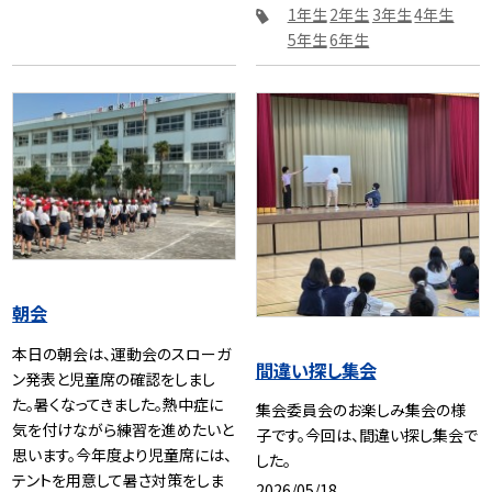
1年生
2年生
3年生
4年生
5年生
6年生
朝会
本日の朝会は、運動会のスローガ
間違い探し集会
ン発表と児童席の確認をしまし
た。暑くなってきました。熱中症に
集会委員会のお楽しみ集会の様
気を付けながら練習を進めたいと
子です。今回は、間違い探し集会で
思います。今年度より児童席には、
した。
テントを用意して暑さ対策をしま
2026/05/18