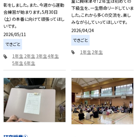
室に興味津々！２年生は初めての
彰をしました。また、今週から運動
下級生を、一生懸命リードしていま
会練習が始まります。5月30日
した。これから多くの交流を、楽し
（土）の本番に向けて頑張ってほし
みながらしていってほしいです。
いです。
2026/04/24
2026/05/11
できごと
できごと
1年生
2年生
1年生
2年生
3年生
4年生
5年生
6年生