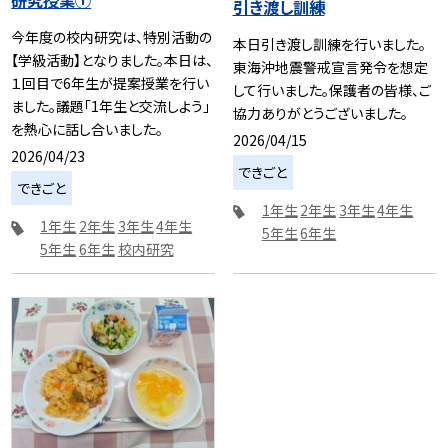
研究授業①
引き渡し訓練
今年度の校内研究は、特別活動の
本日引き渡し訓練を行いました。
【学級活動】となりました。本日は、
東海沖地震警戒宣言発令を想定
１回目で6年生が提案授業を行い
して行いました。保護者の皆様、ご
ました。議題「1年生と交流しよう」
協力ありがとうございました。
を熱心に話し合いました。
2026/04/15
2026/04/23
できごと
できごと
1年生
2年生
3年生
4年生
1年生
2年生
3年生
4年生
5年生
6年生
5年生
6年生
校内研究