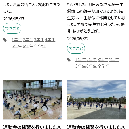
した。児童の皆さん、お疲れさまで
行いました。明日みなさんが一生
した。
懸命に運動会参加できるよう、先
生方は一生懸命に作業をしていま
2026/05/27
した。学校で先生方と会った時、是
できごと
非 ありがとうござ...
2026/05/22
1年生
2年生
3年生
4年生
5年生
6年生
全学年
できごと
1年生
2年生
3年生
4年生
5年生
6年生
全学年
運動会の練習を行いました④
運動会の練習を行いました③