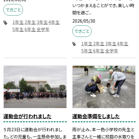
いつかまえることができ、楽しい時
できごと
間を過ご...
2026/05/30
1年生
2年生
3年生
4年生
5年生
6年生
全学年
できごと
1年生
2年生
3年生
4年生
5年生
6年生
全学年
運動会が行われました
運動会準備をしました
５月23日に運動会が行われまし
雨が止み、本一色小学校の先生と
た。どの児童も、一生懸命参加しま
主事さんと一緒に校庭の水取りを