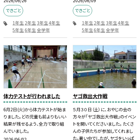
2026/06/26
2026/06/09
できごと
できごと
1年生
2年生
3年生
4年生
1年生
2年生
3年生
4年生
5年生
6年生
全学年
5年生
6年生
全学年
体力テストが行われました
ヤゴ救出大作戦
6月2日(火)から体力テストが始ま
５月３０日（土）に、おやじの会の
りました。どの児童も前よりもいい
方々が「ヤゴ救出大作戦」のイベン
結果が残せるよう、全力で取り組
トを開いてくださいました。 たくさ
んでいました。
んの子供たちが参加してくれまし
た。暑い中でしたが、ヤゴをいっぱ
2026/06/02