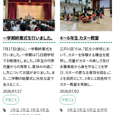
一学期終業式を行いました。
４～６年生 カヌー教室
7月17日(金)に、一学期終業式を
江戸川区では、「区立小学校にお
行いました。一学期は71日間学校
いて、カヌーを体験する機会を提
でお勉強をしました。2年生の代表
供し、児童がカヌーの楽しさ及び
児童からの発表と、夏休みの過ご
水難事故から身を守ることを学
し方についてお話がありました。ま
び、カヌーの更なる普及を図る」こ
た、二学期の始業式に元気な姿で
とを目的として、３年に１回各校で
会えること...
カヌー教室を実施し...
2026/07/17
2026/07/02
できごと
できごと
1年生
2年生
3年生
4年生
4年生
5年生
6年生
全学年