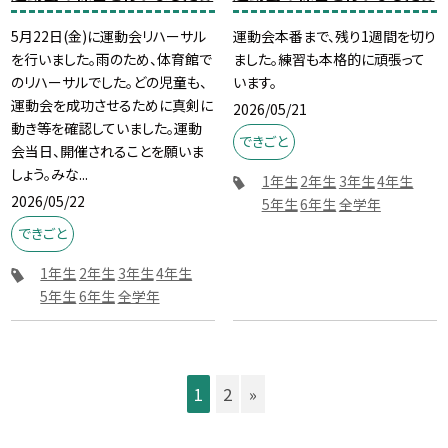
5月22日(金)に運動会リハーサル
運動会本番まで、残り1週間を切り
を行いました。雨のため、体育館で
ました。練習も本格的に頑張って
のリハーサルでした。どの児童も、
います。
運動会を成功させるために真剣に
2026/05/21
動き等を確認していました。運動
できごと
会当日、開催されることを願いま
しょう。みな...
1年生
2年生
3年生
4年生
2026/05/22
5年生
6年生
全学年
できごと
1年生
2年生
3年生
4年生
5年生
6年生
全学年
1
2
»