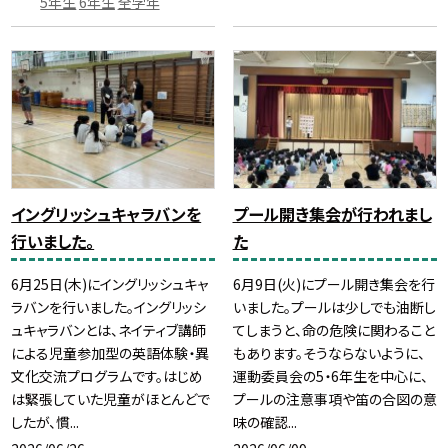
5年生
6年生
全学年
イングリッシュキャラバンを
プール開き集会が行われまし
行いました。
た
6月25日(木)にイングリッシュキャ
6月9日(火)にプール開き集会を行
ラバンを行いました。イングリッシ
いました。プールは少しでも油断し
ュキャラバンとは、ネイティブ講師
てしまうと、命の危険に関わること
による児童参加型の英語体験・異
もあります。そうならないように、
文化交流プログラムです。はじめ
運動委員会の5・6年生を中心に、
は緊張していた児童がほとんどで
プールの注意事項や笛の合図の意
したが、慣...
味の確認...