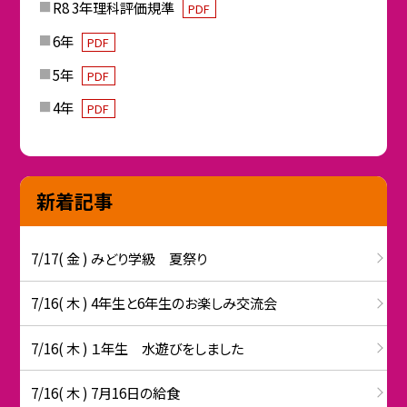
R8 3年理科評価規準
PDF
6年
PDF
5年
PDF
4年
PDF
新着記事
7/17( 金 ) みどり学級 夏祭り
7/16( 木 ) 4年生と6年生のお楽しみ交流会
7/16( 木 ) １年生 水遊びをしました
7/16( 木 ) 7月16日の給食