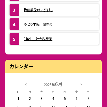
梅屋敷旅館で肝試し
みどり学級 夏祭り
3年生 社会科見学
カレンダー
6月
2025年
日
月
火
水
木
金
土
1
2
3
4
5
6
7
8
9
10
11
12
13
14