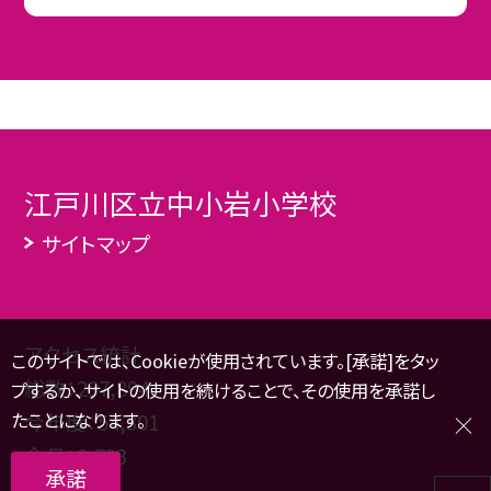
江戸川区立中小岩小学校
サイトマップ
アクセス統計
このサイトでは、Cookieが使用されています。[承諾]をタッ
総数：
297,894
プするか、サイトの使用を続けることで、その使用を承諾し
たことになります。
今年度：
54,301
今月：
2,733
承諾
本日：
238