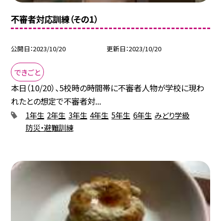
不審者対応訓練（その1）
公開日
2023/10/20
更新日
2023/10/20
できごと
本日（10/20）、5校時の時間帯に不審者人物が学校に現わ
れたとの想定で不審者対...
1年生
2年生
3年生
4年生
5年生
6年生
みどり学級
防災・避難訓練