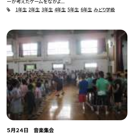
ーが考えたゲームをなかよ...
1年生
2年生
3年生
4年生
5年生
6年生
みどり学級
５月２４日 音楽集会