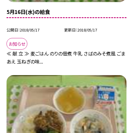
5月16日(水)の給食
公開日
2018/05/17
更新日
2018/05/17
お知らせ
≪ 献 立 ≫ 麦ごはん のりの佃煮 牛乳 さばのみそ煮風 ごま
あえ 玉ねぎの味...