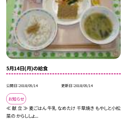
5月14日(月)の給食
公開日
2018/05/14
更新日
2018/05/14
お知らせ
≪ 献 立 ≫ 麦ごはん 牛乳 なめたけ 千草焼き もやしと小松
菜の からししょ...