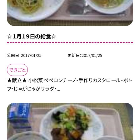
☆１月１９日の給食☆
公開日
2017/01/25
更新日
2017/01/25
できごと
★献立★ 小松菜ペペロンチーノ・手作りカスタロール・ポト
フ・じゃがじゃがサラダ・...