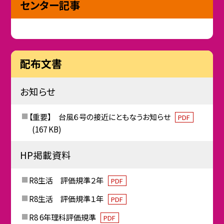
センター記事
配布文書
お知らせ
【重要】 台風６号の接近にともなうお知らせ
PDF
(167 KB)
HP掲載資料
R8生活 評価規準２年
PDF
R8生活 評価規準１年
PDF
R8 6年理科評価規準
PDF