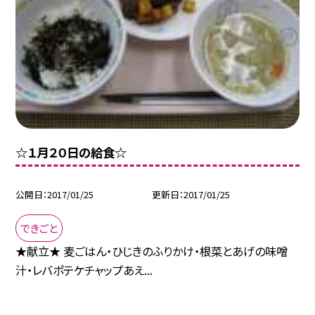
☆１月２０日の給食☆
公開日
2017/01/25
更新日
2017/01/25
できごと
★献立★ 麦ごはん・ひじきのふりかけ・根菜とあげの味噌
汁・レバポテケチャップあえ...