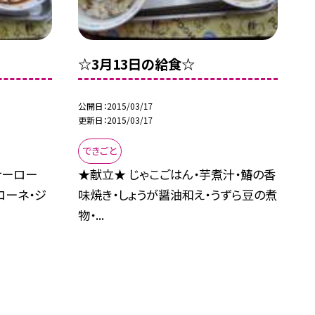
☆3月13日の給食☆
公開日
2015/03/17
更新日
2015/03/17
できごと
ナーロー
★献立★ じゃこごはん・芋煮汁・鰆の香
ローネ・ジ
味焼き・しょうが醤油和え・うずら豆の煮
物・...