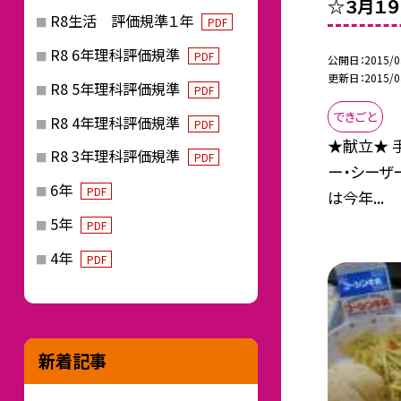
☆３月１
R8生活 評価規準１年
PDF
R8 6年理科評価規準
PDF
公開日
2015/0
更新日
2015/0
R8 5年理科評価規準
PDF
できごと
R8 4年理科評価規準
PDF
★献立★ 
R8 3年理科評価規準
PDF
ー・シーザ
6年
PDF
は今年...
5年
PDF
4年
PDF
新着記事