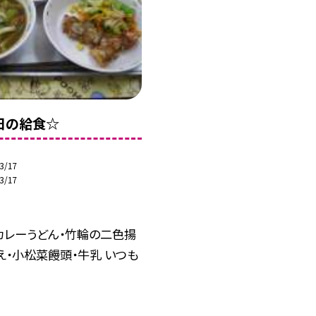
6日の給食☆
3/17
3/17
カレーうどん・竹輪の二色揚
え・小松菜饅頭・牛乳 いつも