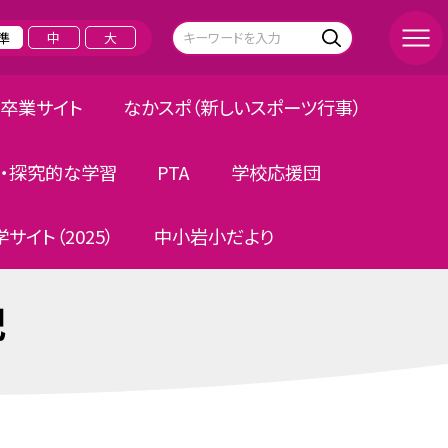
準
中
大
卒業サイト
なかスポ（新しいスポーツ行事）
・探究的な学習
PTA
学校応援団
サイト（2025）
中小岩小だより
記