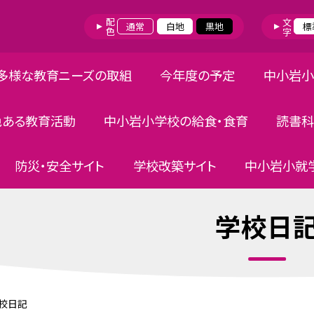
配色
文字
通常
白地
黒地
標
多様な教育ニーズの取組
今年度の予定
中小岩小
色ある教育活動
中小岩小学校の給食・食育
読書科
防災・安全サイト
学校改築サイト
中小岩小就学
学校日
校日記