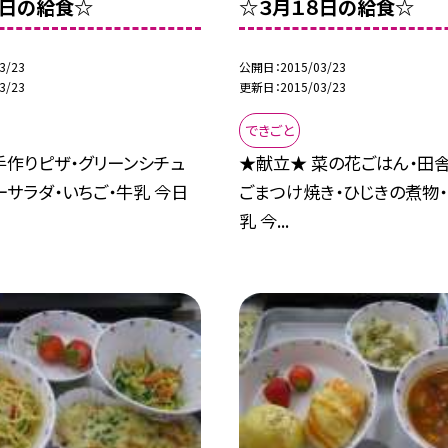
９日の給食☆
☆３月１８日の給食☆
3/23
公開日
2015/03/23
3/23
更新日
2015/03/23
できごと
手作りピザ・グリーンシチュ
★献立★ 菜の花ごはん・田
ーサラダ・いちご・牛乳 今日
ごまつけ焼き・ひじきの煮物・
乳 今...