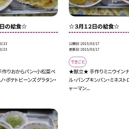
７日の給食☆
☆３月１２日の給食☆
3/23
公開日
2015/03/17
3/23
更新日
2015/03/17
できごと
手作りおからパン・小松菜ペ
★献立★ 手作りミニウイン
ノ・ポテトビーンズグラタン・
ル・パンプキンパン・ミネスト
ャーマン...