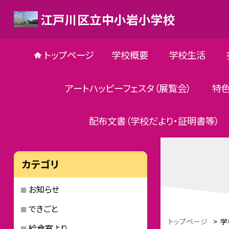
江戸川区立中小岩小学校
トップページ
学校概要
学校生活
アートハッピーフェスタ（展覧会）
特
配布文書（学校だより・証明書等）
カテゴリ
お知らせ
できごと
トップページ
>
学
給食室より