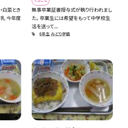
できごと
・白菜とき
無事卒業証書授与式が執り行われまし
乳 今年度
た。 卒業生には希望をもって中学校生
活を送って...
6年生
みどり学級