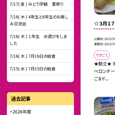
7/17( 金 ) みどり学級 夏祭り
7/16( 木 ) 4年生と6年生のお楽し
☆３月１
み交流会
7/16( 木 ) １年生 水遊びをしま
公開日
2015/0
した
更新日
2015/0
できごと
7/16( 木 ) 7月16日の給食
★献立★ 
7/15( 水 ) 7月15日の給食
ペロンチー
ごまド...
過去記事
2026年度