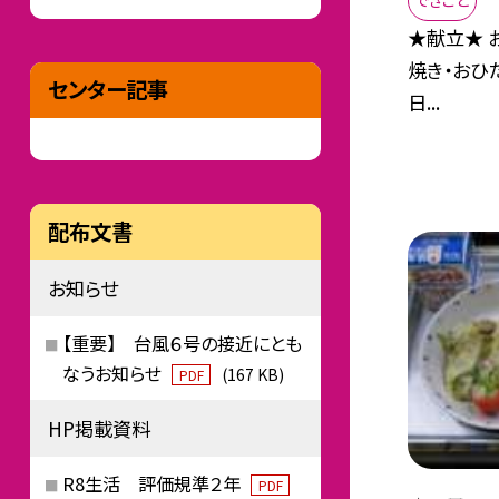
できごと
★献立★ 
焼き・おひ
センター記事
日...
配布文書
お知らせ
【重要】 台風６号の接近にとも
なうお知らせ
(167 KB)
PDF
HP掲載資料
R8生活 評価規準２年
PDF