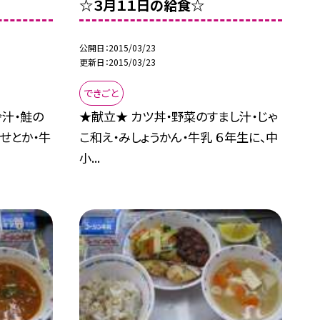
☆３月１１日の給食☆
公開日
2015/03/23
更新日
2015/03/23
できごと
舎汁・鮭の
★献立★ カツ丼・野菜のすまし汁・じゃ
せとか・牛
こ和え・みしょうかん・牛乳 ６年生に、中
小...