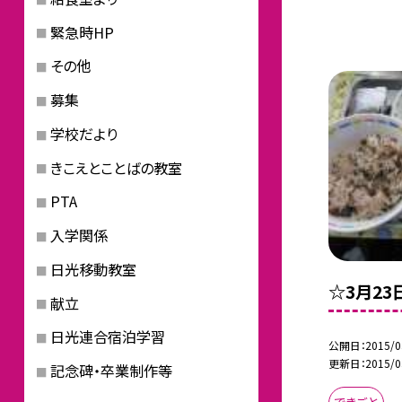
緊急時HP
その他
募集
学校だより
きこえとことばの教室
PTA
入学関係
日光移動教室
☆3月2
献立
日光連合宿泊学習
公開日
2015/0
更新日
2015/0
記念碑・卒業制作等