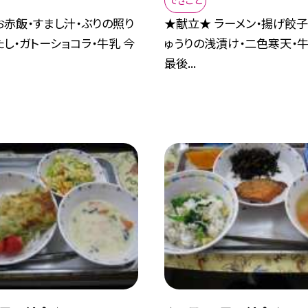
できごと
お赤飯・すまし汁・ぶりの照り
★献立★ ラーメン・揚げ餃子
たし・ガトーショコラ・牛乳 今
ゅうりの浅漬け・二色寒天・牛
最後...