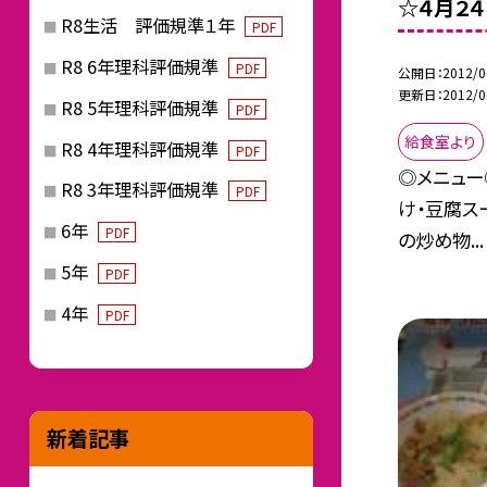
☆４月２
R8生活 評価規準１年
PDF
R8 6年理科評価規準
PDF
公開日
2012/0
更新日
2012/0
R8 5年理科評価規準
PDF
給食室より
R8 4年理科評価規準
PDF
◎メニュー
R8 3年理科評価規準
PDF
け・豆腐ス
6年
PDF
の炒め物...
5年
PDF
4年
PDF
新着記事