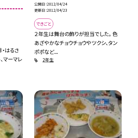
公開日
2012/04/24
更新日
2012/04/23
できごと
２年生は舞台の飾りが担当でした。 色
あざやかなチョウチョウやツクシ、タン
丼・はるさ
ポポなど...
、マーマレ
2年生