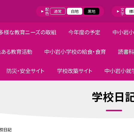
配色
文字
通常
白地
黒地
標
多様な教育ニーズの取組
今年度の予定
中小岩小
色ある教育活動
中小岩小学校の給食・食育
読書科
防災・安全サイト
学校改築サイト
中小岩小就学
学校日
校日記