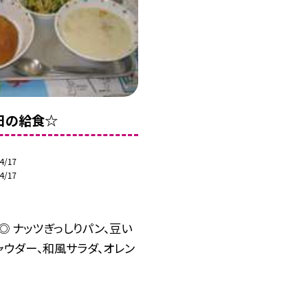
7日の給食☆
4/17
4/17
◎ ナッツぎっしりパン、豆い
ャウダー、和風サラダ、オレン