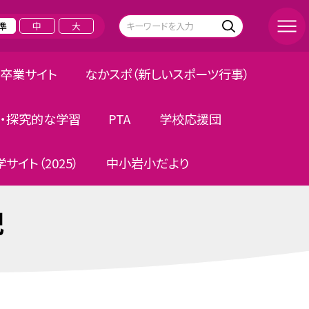
準
中
大
卒業サイト
なかスポ（新しいスポーツ行事）
・探究的な学習
PTA
学校応援団
サイト（2025）
中小岩小だより
記