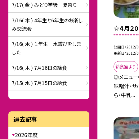
7/17( 金 ) みどり学級 夏祭り
7/16( 木 ) 4年生と6年生のお楽し
☆４月２
み交流会
7/16( 木 ) １年生 水遊びをしま
公開日
2012/0
した
更新日
2012/0
給食室より
7/16( 木 ) 7月16日の給食
◎メニュー
7/15( 水 ) 7月15日の給食
味噌汁・サ
ら・牛乳...
過去記事
2026年度