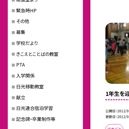
緊急時HP
その他
募集
学校だより
きこえとことばの教室
PTA
入学関係
日光移動教室
1年生を
献立
日光連合宿泊学習
公開日
2012/0
更新日
2012/0
記念碑・卒業制作等