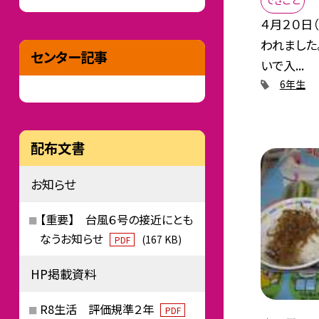
できごと
４月２０日
われました
センター記事
いで入...
6年生
配布文書
お知らせ
【重要】 台風６号の接近にとも
なうお知らせ
(167 KB)
PDF
HP掲載資料
R8生活 評価規準２年
PDF