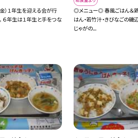
給食室より
（金）１年生を迎える会が行
◎メニュー◎ 春風ごはん＆
。 ６年生は１年生と手をつな
はん・若竹汁・きびなごの磯
じゃがの...