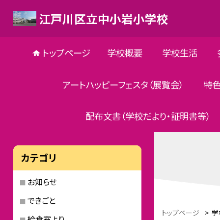
江戸川区立中小岩小学校
トップページ
学校概要
学校生活
アートハッピーフェスタ（展覧会）
特
配布文書（学校だより・証明書等）
カテゴリ
お知らせ
できごと
トップページ
>
学
給食室より