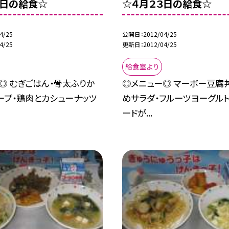
４日の給食☆
☆４月２３日の給食☆
4/25
公開日
2012/04/25
4/25
更新日
2012/04/25
給食室より
◎ むぎごはん・骨太ふりか
◎メニュー◎ マーボー豆腐
ープ・鶏肉とカシューナッツ
めサラダ・フルーツヨーグルト
ードが...