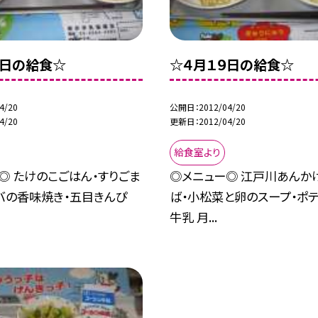
０日の給食☆
☆４月１９日の給食☆
4/20
公開日
2012/04/20
4/20
更新日
2012/04/20
給食室より
◎ たけのこごはん・すりごま
◎メニュー◎ 江戸川あんか
バの香味焼き・五目きんぴ
ば・小松菜と卵のスープ・ポテ
牛乳 月...