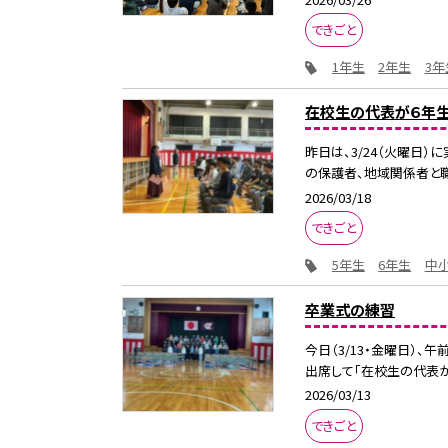
できごと
1年生
2年生
3年
在校生の代表が６年
昨日は、3/24（火曜日
の保護者、地域関係者と職
2026/03/18
できごと
5年生
6年生
中
卒業式の練習
今日（3/13・金曜日）
出席して「在校生の代表が
2026/03/13
できごと