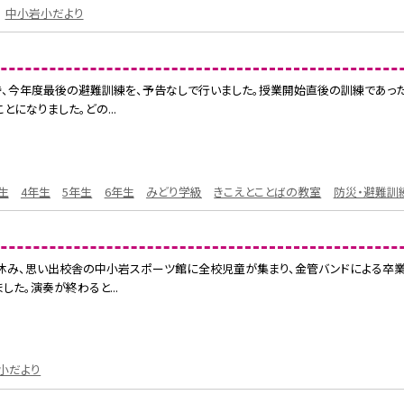
中小岩小だより
5校時、今年度最後の避難訓練を、予告なしで行いました。授業開始直後の訓練であ
になりました。どの...
生
4年生
5年生
6年生
みどり学級
きこえとことばの教室
防災・避難訓
の中休み、思い出校舎の中小岩スポーツ館に全校児童が集まり、金管バンドによる卒
た。演奏が終わると...
小だより