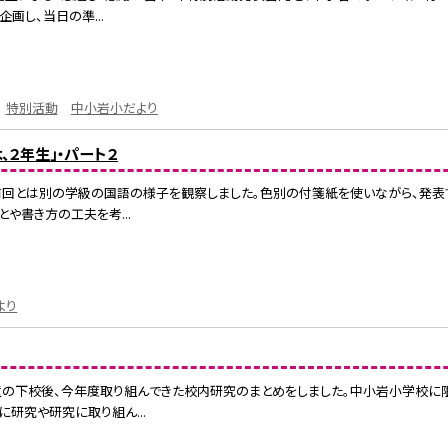
画し、当日の準...
特別活動
中小岩小だより
、２年生」・パート２
は、前回とは別の学級の国語の様子を観察しました。色別の付箋紙を使いながら、発
や書き方の工夫を考...
より
、児童の下校後、今年度取り組んできた校内研究のまとめをしました。中小岩小学校
研究や研究に取り組ん...