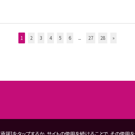
1
2
3
4
5
6
...
27
28
»
。[承諾]をタップするか、サイトの使用を続けることで、その使用