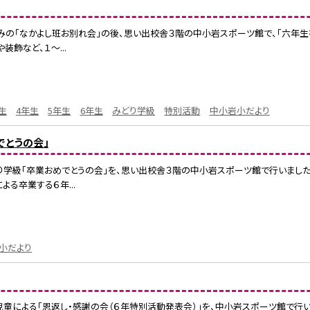
中休みの「なかよし班お別れ会」の後、思い出校舎３階の中小岩スポーツ館で、「六年
装飾など、１〜...
生
4年生
5年生
6年生
みどり学級
特別活動
中小岩小だより
でとうの会」
みどり学級「卒業おめでとうの会」を、思い出校舎３階の中小岩スポーツ館で行いま
よる卒業する６年...
小だより
生の児童による「恩返し・感謝の会（６年特別活動発表会）」を、中小岩スポーツ館で