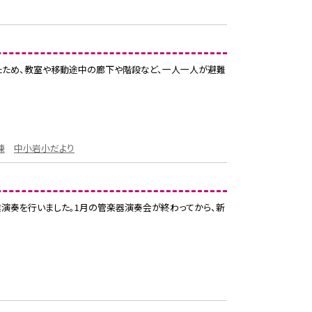
ったため、教室や移動途中の廊下や階段など、一人一人が避難
練
中小岩小だより
業演奏を行いました。1月の管楽器演奏会が終わってから、新