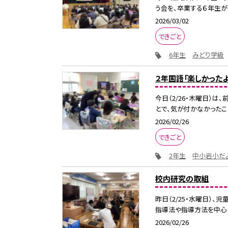
う会を、卒業する６年生が企
2026/03/02
できごと
6年生
みどり学級
２年国語「楽しかったよ
今日（2/26・木曜日）
とで、気が付かなかったこと
2026/02/26
できごと
2年生
中小岩小だ
校内研究の取組
昨日（2/25・水曜日）
指導法や指導方法を中心に
2026/02/26