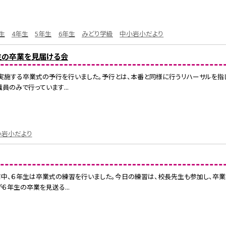
生
4年生
5年生
6年生
みどり学級
中小岩小だより
生の卒業を見届ける会
）に実施する卒業式の予行を行いました。予行とは、本番と同様に行うリハーサルを
員のみで行っています...
小岩小だより
、午前中、６年生は卒業式の練習を行いました。今日の練習は、校長先生も参加し、
６年生の卒業を見送る...