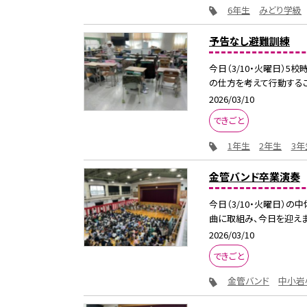
6年生
みどり学級
予告なし避難訓練
今日（3/10・火曜日）
の仕方を考えて行動すること
2026/03/10
できごと
1年生
2年生
3年
金管バンド卒業演奏
今日（3/10・火曜日）
曲に取組み、今日を迎えまし
2026/03/10
できごと
金管バンド
中小岩