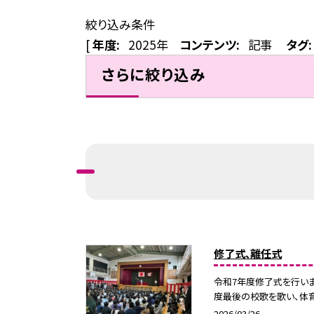
絞り込み条件
[
年度:
2025年
コンテンツ:
記事
タグ:
さらに絞り込み
修了式、離任式
令和7年度修了式を行い
度最後の校歌を歌い、体育
2026/03/26