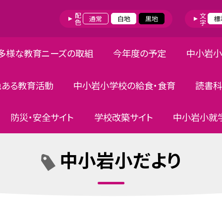
配色
文字
通常
白地
黒地
標
多様な教育ニーズの取組
今年度の予定
中小岩小
色ある教育活動
中小岩小学校の給食・食育
読書科
防災・安全サイト
学校改築サイト
中小岩小就学
中小岩小だより