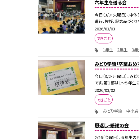
六年生を送る会
今日（3/3・火曜日）、
進行、挨拶、記念品づくりや
2026/03/03
できごと
1年生
2年生
3年
みどり学級「卒業おめ
今日（3/2・月曜日）、
です。第１部は1〜５年生に
2026/03/02
できごと
みどり学級
中小岩
恩返し・感謝の会
2/26（金曜日）、６年