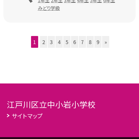
1年生
2年生
3年生
4年生
5年生
6年生
みどり学級
1
2
3
4
5
6
7
8
9
»
江戸川区立中小岩小学校
サイトマップ