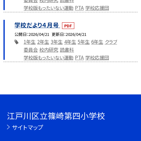
学校版もったいない運動
PTA
学校応援団
学校だより４月号
PDF
公開日
2026/04/21
更新日
2026/04/21
1年生
2年生
3年生
4年生
5年生
6年生
クラブ
委員会
校内研究
読書科
学校版もったいない運動
PTA
学校応援団
江戸川区立篠崎第四小学校
サイトマップ