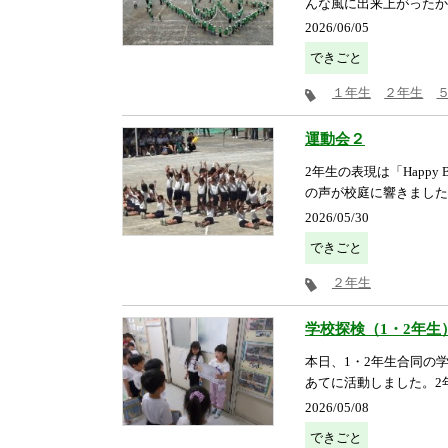
んな風に出来上がったか
2026/06/05
できごと
１年生
２年生
運動会２
2年生の表現は「Happ
の声が校庭に響きました
2026/05/30
できごと
２年生
学校探検（1・2年生
本日、1・2年生合同の
あてに活動しました。2年
2026/05/08
できごと