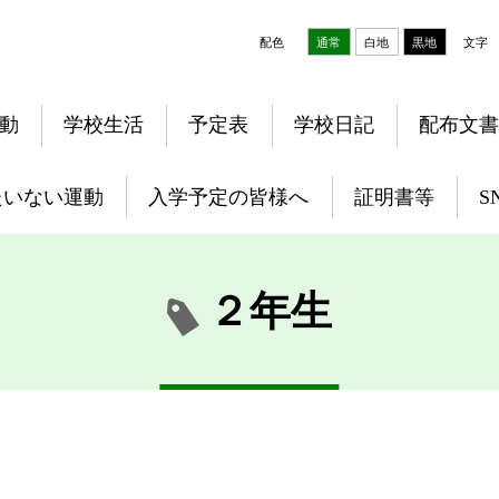
配色
通常
白地
黒地
文字
動
学校生活
予定表
学校日記
配布文書
たいない運動
入学予定の皆様へ
証明書等
S
２年生