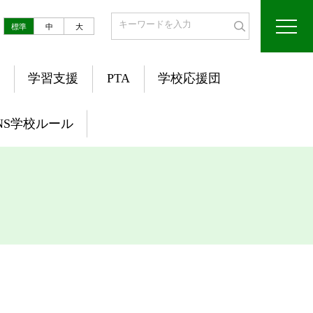
標準
中
大
学習支援
PTA
学校応援団
NS学校ルール