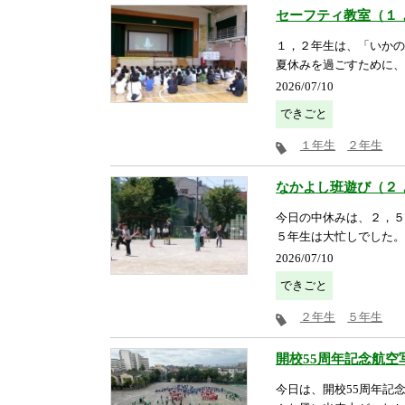
セーフティ教室（１
１，２年生は、「いかの
夏休みを過ごすために、
2026/07/10
できごと
１年生
２年生
なかよし班遊び（２
今日の中休みは、２，５
５年生は大忙しでした。
2026/07/10
できごと
２年生
５年生
開校55周年記念航空
今日は、開校55周年記