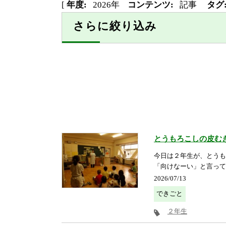
[
年度:
2026年
コンテンツ:
記事
タグ
さらに絞り込み
とうもろこしの皮む
今日は２年生が、とうも
「向けなーい」と言って
2026/07/13
できごと
２年生