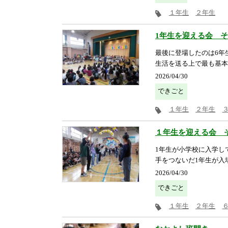
１年生
２年生
1年生を迎える会 そ
最後に登場したのは6年
生活を送る上で最も基本
2026/04/30
できごと
１年生
２年生
１年生を迎える会 そ
1年生が小学校に入学し
手をつないだ1年生が入場
2026/04/30
できごと
１年生
２年生