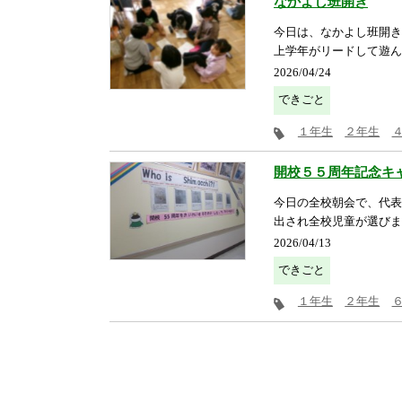
なかよし班開き
今日は、なかよし班開き
上学年がリードして遊ん
2026/04/24
できごと
１年生
２年生
開校５５周年記念キ
今日の全校朝会で、代表
出され全校児童が選びます
2026/04/13
できごと
１年生
２年生