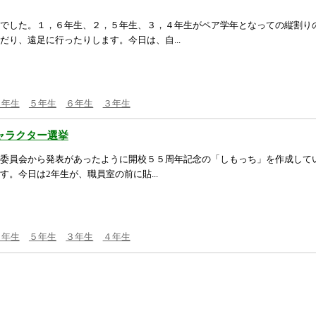
でした。１，６年生、２，５年生、３，４年生がペア学年となっての縦割り
だり、遠足に行ったりします。今日は、自...
４年生
５年生
６年生
３年生
ャラクター選挙
委員会から発表があったように開校５５周年記念の「しもっち」を作成してい
。今日は2年生が、職員室の前に貼...
６年生
５年生
３年生
４年生