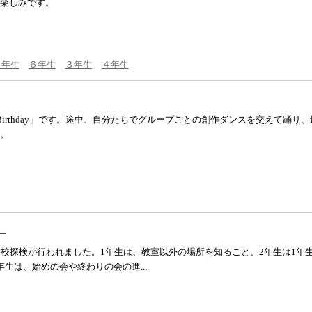
楽しみです。
５年生
６年生
３年生
４年生
y Birthday」です。途中、自分たちでグループごとの創作ダンスを交えて
。
）
学校探検が行われました。1年生は、教室以外の場所を知ること、2年生は1年
生は、始めの会や終わりの会の進...