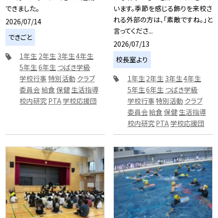
できました。
います。季節を感じる飾りを来校さ
れる外部の方は、「素敵ですね。」と
2026/07/14
言ってくださ...
できごと
2026/07/13
1年生
2年生
3年生
4年生
校長室より
5年生
6年生
つばき学級
学校行事
特別活動
クラブ
1年生
2年生
3年生
4年生
委員会
給食
保健
生活指導
5年生
6年生
つばき学級
校内研究
PTA
学校応援団
学校行事
特別活動
クラブ
委員会
給食
保健
生活指導
校内研究
PTA
学校応援団