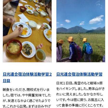
日光連合宿泊体験活動学習２
日光連合宿泊体験活動学習
日目
日光１日目。青空のもと戦場ヶ原
をハイキングしました。男体山がき
朝食をいただき、閉校式を行いま
れいに見えました。なかなか珍し
した。宿では、やや興奮気味でした
いです。今は宿に戻り、お風呂に入
が、友達となかよく過ごせたようで
って食事の準備に行くところです。
す。これから出発。まずはおみやげ