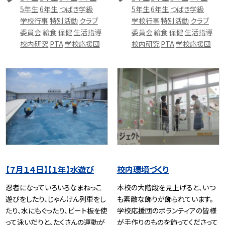
5年生
6年生
つばき学級
5年生
6年生
つばき学級
学校行事
特別活動
クラブ
学校行事
特別活動
クラブ
委員会
給食
保健
生活指導
委員会
給食
保健
生活指導
校内研究
PTA
学校応援団
校内研究
PTA
学校応援団
【７月１４日】【１年】水遊び
校内環境づくり
忍者になっていろいろなまねっこ
本校の大階段を見上げると、いつ
遊びをしたり、じゃんけん列車をし
も素敵な飾りが飾られています。
たり、水にもぐったり、ビート板を使
学校応援団のボランティアの皆様
って泳いだりと、たくさんの運動が
が手作りのものを飾ってくださって