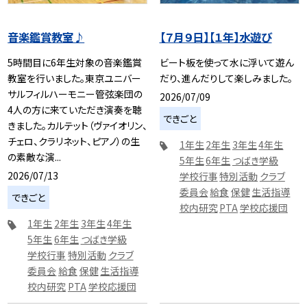
音楽鑑賞教室♪
【７月９日】【１年】水遊び
5時間目に6年生対象の音楽鑑賞
ビート板を使って水に浮いて遊ん
教室を行いました。東京ユニバー
だり、進んだりして楽しみました。
サルフィルハーモニー管弦楽団の
2026/07/09
4人の方に来ていただき演奏を聴
できごと
きました。カルテット（ヴァイオリン、
チェロ、クラリネット、ピアノ）の生
1年生
2年生
3年生
4年生
の素敵な演...
5年生
6年生
つばき学級
2026/07/13
学校行事
特別活動
クラブ
委員会
給食
保健
生活指導
できごと
校内研究
PTA
学校応援団
1年生
2年生
3年生
4年生
5年生
6年生
つばき学級
学校行事
特別活動
クラブ
委員会
給食
保健
生活指導
校内研究
PTA
学校応援団