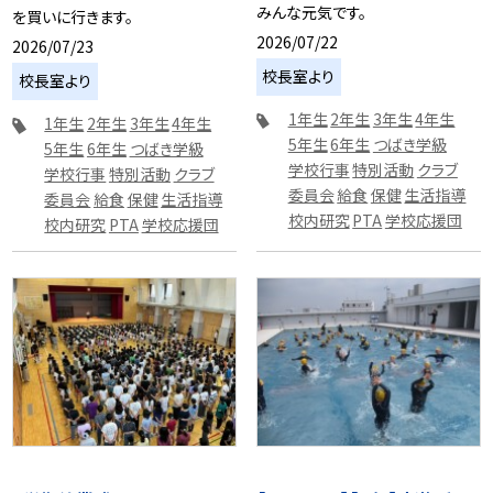
みんな元気です。
を買いに行きます。
2026/07/22
2026/07/23
校長室より
校長室より
1年生
2年生
3年生
4年生
1年生
2年生
3年生
4年生
5年生
6年生
つばき学級
5年生
6年生
つばき学級
学校行事
特別活動
クラブ
学校行事
特別活動
クラブ
委員会
給食
保健
生活指導
委員会
給食
保健
生活指導
校内研究
PTA
学校応援団
校内研究
PTA
学校応援団