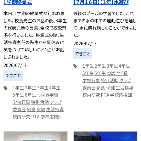
1学期終業式
【７月１６日】【１年】水遊び
本日、1学期の終業式が行われま
最後のプールの学習でした。これ
した。 校長先生のお話の後、3年生
までの水の中での運動遊びを通し
の代表児童の言葉、全校で校歌斉
て、水に慣れ親しむことができまし
唱を行いました。 終業式の後、生
た。
活指導主任の先生から夏休みに
2026/07/17
気をつけてほしいこと4点がお話
できごと
しされました。 ...
2026/07/17
1年生
2年生
3年生
4年生
5年生
6年生
つばき学級
できごと
学校行事
特別活動
クラブ
1年生
2年生
3年生
4年生
委員会
給食
保健
生活指導
5年生
6年生
つばき学級
校内研究
PTA
学校応援団
学校行事
特別活動
クラブ
委員会
給食
保健
生活指導
校内研究
PTA
学校応援団