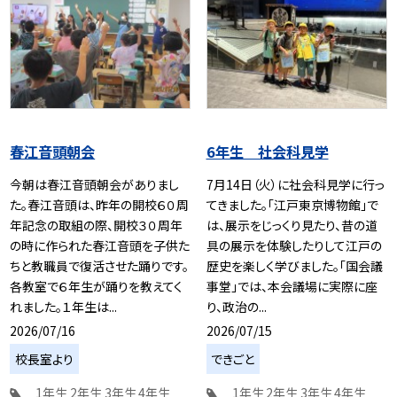
春江音頭朝会
6年生 社会科見学
今朝は春江音頭朝会がありまし
7月14日（火）に社会科見学に行っ
た。春江音頭は、昨年の開校６０周
てきました。「江戸東京博物館」で
年記念の取組の際、開校３０周年
は、展示をじっくり見たり、昔の道
の時に作られた春江音頭を子供た
具の展示を体験したりして江戸の
ちと教職員で復活させた踊りです。
歴史を楽しく学びました。「国会議
各教室で６年生が踊りを教えてく
事堂」では、本会議場に実際に座
れました。１年生は...
り、政治の...
2026/07/16
2026/07/15
校長室より
できごと
1年生
2年生
3年生
4年生
1年生
2年生
3年生
4年生