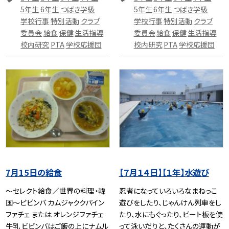
5年生
6年生
つばき学級
5年生
6年生
つばき学級
学校行事
特別活動
クラブ
学校行事
特別活動
クラブ
委員会
給食
保健
生活指導
委員会
給食
保健
生活指導
校内研究
PTA
学校応援団
校内研究
PTA
学校応援団
7月15日の給食
【７月１４日】【１年】水遊び
～セレクト給食／世界の料理・韓
忍者になっていろいろなまねっこ
国～ビビンバ カムジャククパイン
遊びをしたり、じゃんけん列車をし
ファチェ または オレンジファチェ
たり、水にもぐったり、ビート板を使
牛乳 ビビンバはご飯の上にナムル
って泳いだりと、たくさんの運動が