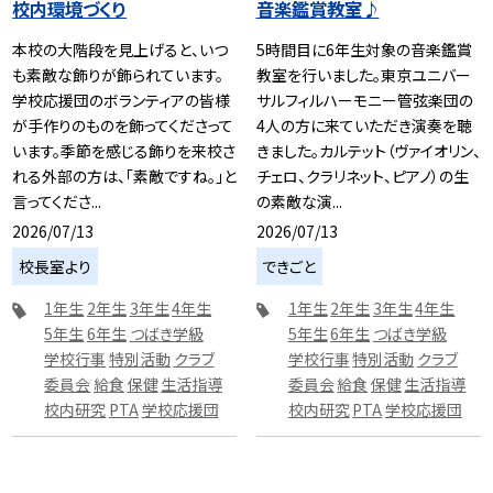
校内環境づくり
音楽鑑賞教室♪
本校の大階段を見上げると、いつ
5時間目に6年生対象の音楽鑑賞
も素敵な飾りが飾られています。
教室を行いました。東京ユニバー
学校応援団のボランティアの皆様
サルフィルハーモニー管弦楽団の
が手作りのものを飾ってくださって
4人の方に来ていただき演奏を聴
います。季節を感じる飾りを来校さ
きました。カルテット（ヴァイオリン、
れる外部の方は、「素敵ですね。」と
チェロ、クラリネット、ピアノ）の生
言ってくださ...
の素敵な演...
2026/07/13
2026/07/13
校長室より
できごと
1年生
2年生
3年生
4年生
1年生
2年生
3年生
4年生
5年生
6年生
つばき学級
5年生
6年生
つばき学級
学校行事
特別活動
クラブ
学校行事
特別活動
クラブ
委員会
給食
保健
生活指導
委員会
給食
保健
生活指導
校内研究
PTA
学校応援団
校内研究
PTA
学校応援団