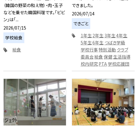
（韓国の野菜の和え物）・肉・玉子
できました。
などを乗せた韓国料理です。「ビビ
2026/07/14
ン」は「...
できごと
2026/07/15
1年生
2年生
3年生
4年生
学校給食
5年生
6年生
つばき学級
給食
学校行事
特別活動
クラブ
委員会
給食
保健
生活指導
校内研究
PTA
学校応援団