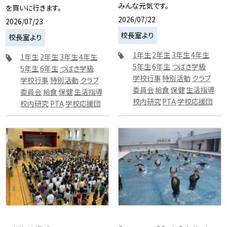
みんな元気です。
を買いに行きます。
2026/07/22
2026/07/23
校長室より
校長室より
1年生
2年生
3年生
4年生
1年生
2年生
3年生
4年生
5年生
6年生
つばき学級
5年生
6年生
つばき学級
学校行事
特別活動
クラブ
学校行事
特別活動
クラブ
委員会
給食
保健
生活指導
委員会
給食
保健
生活指導
校内研究
PTA
学校応援団
校内研究
PTA
学校応援団