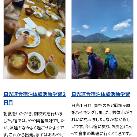
日光連合宿泊体験活動学習２
日光連合宿泊体験活動学習
日目
日光１日目。青空のもと戦場ヶ原
をハイキングしました。男体山がき
朝食をいただき、閉校式を行いま
れいに見えました。なかなか珍し
した。宿では、やや興奮気味でした
いです。今は宿に戻り、お風呂に入
が、友達となかよく過ごせたようで
って食事の準備に行くところです。
す。これから出発。まずはおみやげ