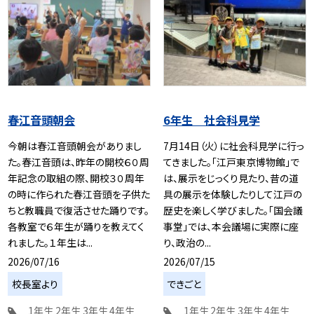
春江音頭朝会
6年生 社会科見学
今朝は春江音頭朝会がありまし
7月14日（火）に社会科見学に行っ
た。春江音頭は、昨年の開校６０周
てきました。「江戸東京博物館」で
年記念の取組の際、開校３０周年
は、展示をじっくり見たり、昔の道
の時に作られた春江音頭を子供た
具の展示を体験したりして江戸の
ちと教職員で復活させた踊りです。
歴史を楽しく学びました。「国会議
各教室で６年生が踊りを教えてく
事堂」では、本会議場に実際に座
れました。１年生は...
り、政治の...
2026/07/16
2026/07/15
校長室より
できごと
1年生
2年生
3年生
4年生
1年生
2年生
3年生
4年生