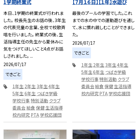
1学期終業式
【７月１６日】【１年】水遊び
本日、1学期の終業式が行われま
最後のプールの学習でした。これ
した。 校長先生のお話の後、3年生
までの水の中での運動遊びを通し
の代表児童の言葉、全校で校歌斉
て、水に慣れ親しむことができまし
唱を行いました。 終業式の後、生
た。
活指導主任の先生から夏休みに
2026/07/17
気をつけてほしいこと4点がお話
できごと
しされました。 ...
2026/07/17
1年生
2年生
3年生
4年生
5年生
6年生
つばき学級
できごと
学校行事
特別活動
クラブ
1年生
2年生
3年生
4年生
委員会
給食
保健
生活指導
5年生
6年生
つばき学級
校内研究
PTA
学校応援団
学校行事
特別活動
クラブ
委員会
給食
保健
生活指導
校内研究
PTA
学校応援団