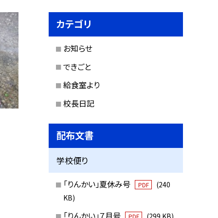
カテゴリ
お知らせ
できごと
給食室より
校長日記
配布文書
学校便り
。
「りんかい」夏休み号
(240
PDF
KB)
「りんかい」７月号
(299 KB)
PDF