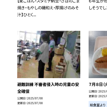
【麦ごはん・スタミナ納豆・さばのごま
６年生が班
焼き・もやしの磯和え・厚揚げのみそ
しそうでし
汁】ひとく...
避難訓練 不審者侵入時の児童の安
７月８日（
全確保
公開日
2025/
更新日
2025/
公開日
2025/07/08
更新日
2025/07/08
給食室より