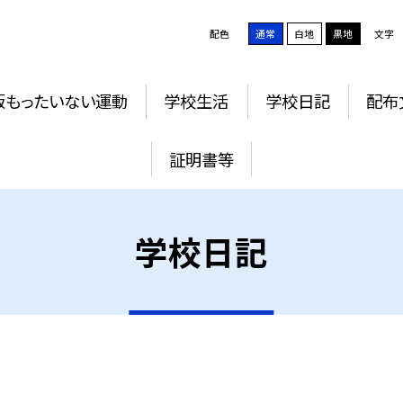
配色
通常
白地
黒地
文字
版もったいない運動
学校生活
学校日記
配布
証明書等
学校日記