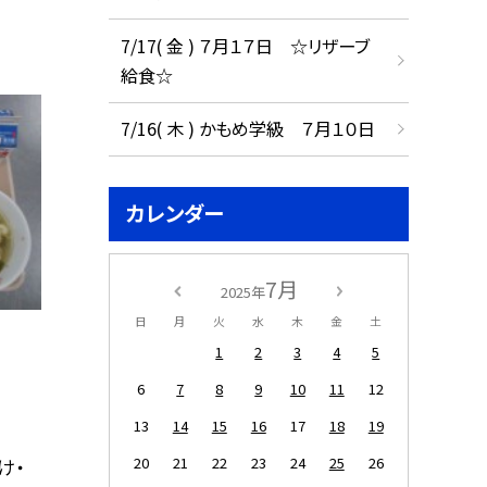
7/17( 金 ) ７月１７日 ☆リザーブ
給食☆
7/16( 木 ) かもめ学級 ７月１０日
カレンダー
7月
2025年
日
月
火
水
木
金
土
1
2
3
4
5
6
7
8
9
10
11
12
13
14
15
16
17
18
19
20
21
22
23
24
25
26
け・