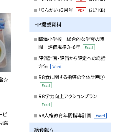
「りんかい」６月号
(217 KB)
PDF
HP掲載資料
臨海小学校 総合的な学習の時
間 評価規準３~6年
Excel
評価計画・評価から評定への総括
方法
Word
R８食に関する指導の全体計画①
食☆
Excel
R８学力向上アクションプラン
Excel
ーピ
R8人権教育年間指導計画
Word
豆腐
給食献立