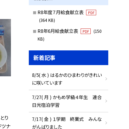
R8年度７月給食献立表
PDF
(364 KB)
R8年6月給食献立表
(150
PDF
KB)
新着記事
8/5( 水 ) はるかのひまわりがきれい
に咲いています
7/27( 月 ) かもめ学級４年生 連合
日光宿泊学習
とり
7/17( 金 ) １学期 終業式 みんな
ドツナ
がんばりました