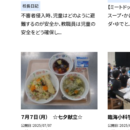
校長日記
【ミートド
不審者侵入時、児童はどのように避
スープ・か
難するのが安全か、教職員は児童の
ダ・ゆでと..
安全をどう確保し...
７月７日（月） ☆七夕献立☆
臨海小科
公開日
2025/07/07
公開日
2025/