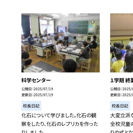
科学センター
１学期 終
公開日
2025/07/19
公開日
2025/
更新日
2025/07/19
更新日
2025/
校長日記
校長日記
化石について学びました。化石の観
大変立派
察をしたり、化石のレプリカを作った
全校児童の
りしました。
りの式となり