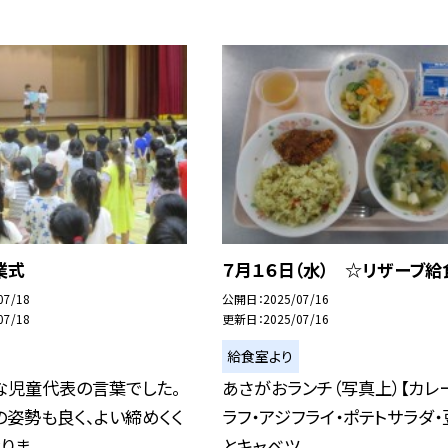
業式
７月１６日（水） ☆リザーブ給
07/18
公開日
2025/07/16
07/18
更新日
2025/07/16
給食室より
な児童代表の言葉でした。
あさがおランチ（写真上）【カレ
姿勢も良く、よい締めくく
ラフ・アジフライ・ポテトサラダ・
ま...
とキャベツ...