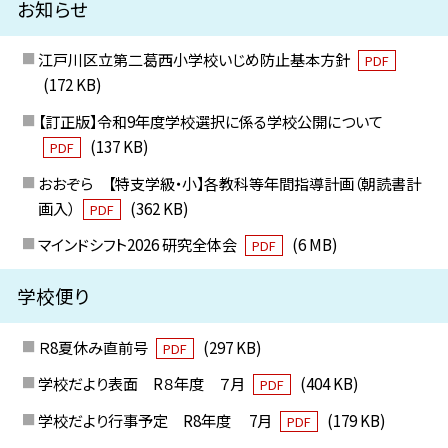
お知らせ
江戸川区立第二葛西小学校いじめ防止基本方針
PDF
(172 KB)
【訂正版】令和9年度学校選択に係る学校公開について
(137 KB)
PDF
おおぞら 【特支学級・小】各教科等年間指導計画（朝読書計
画入）
(362 KB)
PDF
マインドシフト2026 研究全体会
(6 MB)
PDF
学校便り
Ｒ8夏休み直前号
(297 KB)
PDF
学校だより表面 R８年度 ７月
(404 KB)
PDF
学校だより行事予定 R8年度 7月
(179 KB)
PDF