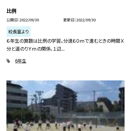
比例
公開日
2022/09/30
更新日
2022/09/30
校長室より
６年生の算数は比例の学習。分速６０ｍで進むときの時間Ｘ
分と道のりＹｍの関係、１辺...
6年生