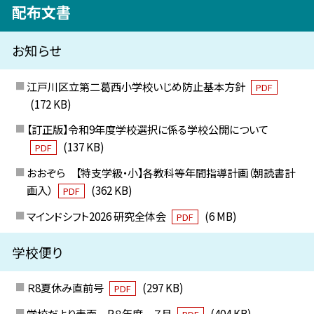
配布文書
お知らせ
江戸川区立第二葛西小学校いじめ防止基本方針
PDF
(172 KB)
【訂正版】令和9年度学校選択に係る学校公開について
(137 KB)
PDF
おおぞら 【特支学級・小】各教科等年間指導計画（朝読書計
画入）
(362 KB)
PDF
マインドシフト2026 研究全体会
(6 MB)
PDF
学校便り
Ｒ8夏休み直前号
(297 KB)
PDF
学校だより表面 R８年度 ７月
(404 KB)