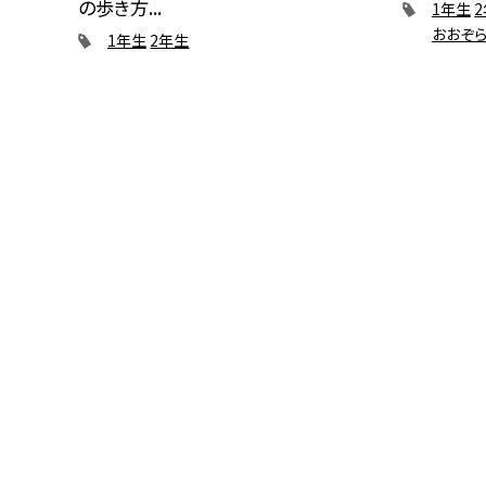
の歩き方...
1年生
おおぞ
1年生
2年生