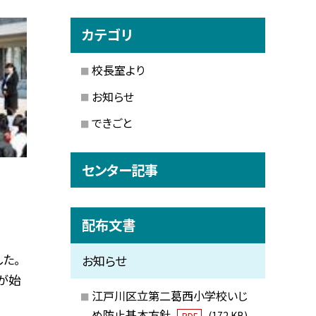
カテゴリ
校長室より
お知らせ
できごと
センター記事
配布文書
た。
お知らせ
が始
江戸川区立第二葛西小学校いじ
め防止基本方針
(172 KB)
PDF