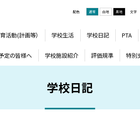
配色
通常
白地
黒地
文字
育活動(計画等）
学校生活
学校日記
PTA
予定の皆様へ
学校施設紹介
評価規準
特別
学校日記