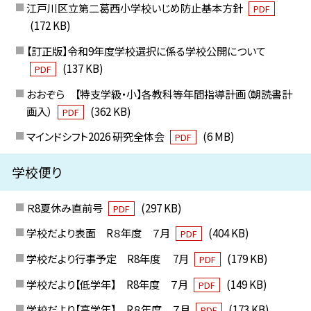
江戸川区立第二葛西小学校いじめ防止基本方針
PDF
(172 KB)
【訂正版】令和9年度学校選択に係る学校公開について
(137 KB)
PDF
おおぞら 【特支学級・小】各教科等年間指導計画（朝読書計
画入）
(362 KB)
PDF
マインドシフト2026 研究全体会
(6 MB)
PDF
学校便り
Ｒ8夏休み直前号
(297 KB)
PDF
学校だより表面 R８年度 ７月
(404 KB)
PDF
学校だより行事予定 R8年度 7月
(179 KB)
PDF
学校だより【低学年】 R8年度 ７月
(149 KB)
PDF
学校だより【高学年】 R８年度 ７月
(173 KB)
PDF