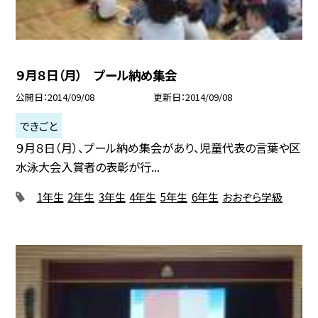
９月８日（月） プール納め集会
公開日
2014/09/08
更新日
2014/09/08
できごと
９月８日（月）、プール納め集会があり、児童代表の言葉や区
水泳大会入賞者の表彰が行...
1年生
2年生
3年生
4年生
5年生
6年生
おおぞら学級