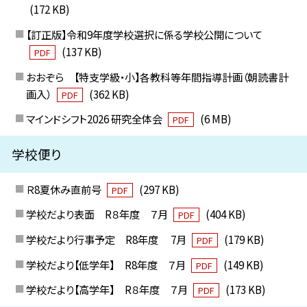
(172 KB)
【訂正版】令和9年度学校選択に係る学校公開について
(137 KB)
PDF
おおぞら 【特支学級・小】各教科等年間指導計画（朝読書計
画入）
(362 KB)
PDF
マインドシフト2026 研究全体会
(6 MB)
PDF
学校便り
Ｒ8夏休み直前号
(297 KB)
PDF
学校だより表面 R８年度 ７月
(404 KB)
PDF
学校だより行事予定 R8年度 7月
(179 KB)
PDF
学校だより【低学年】 R8年度 ７月
(149 KB)
PDF
学校だより【高学年】 R８年度 ７月
(173 KB)
PDF