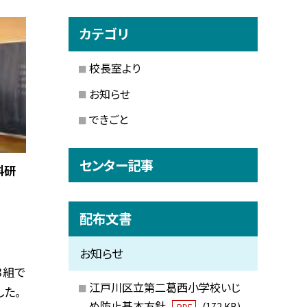
カテゴリ
校長室より
お知らせ
できごと
センター記事
科研
配布文書
お知らせ
３組で
江戸川区立第二葛西小学校いじ
た。
め防止基本方針
(172 KB)
PDF