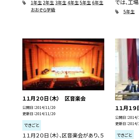
では、工場..
1年生
2年生
3年生
4年生
5年生
6年生
おおぞら学級
5年生
１１月２０日（木） 区音楽会
１１月１９
公開日
2014/11/20
更新日
2014/11/20
公開日
2014/
更新日
2014/
できごと
１１月２０日（木）、区音楽会があり、５
できごと