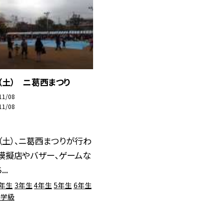
（土） ニ葛西まつり
11/08
11/08
（土）、ニ葛西まつりが行わ
模擬店やバザー、ゲームな
..
2年生
3年生
4年生
5年生
6年生
ら学級