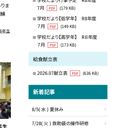
ありま
7月
(179 KB)
PDF
訓練
学校だより【低学年】 R8年度
７月
(149 KB)
PDF
6年生
学校だより【高学年】 R８年度
７月
(173 KB)
PDF
給食献立表
2026.07献立表
(636 KB)
PDF
新着記事
8/5( 水 ) 夏休み
7/28( 火 ) 救助袋の操作研修
年生