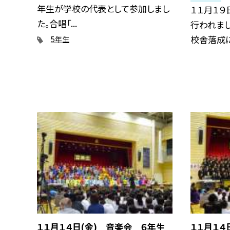
年生が学校の代表として参加しまし
１１月１９
た。合唱「...
行われま
校舎落成に伴
5年生
１１月１４日(金) 音楽会 ６年生
１１月１４