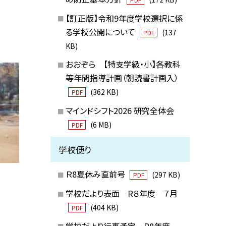
【訂正版】令和9年度学校選択に係
る学校公開について
(137
PDF
KB)
おおぞら 【特支学級・小】各教科
等年間指導計画（朝読書計画入）
(362 KB)
PDF
マインドシフト2026 研究全体会
(6 MB)
PDF
学校便り
Ｒ8夏休み直前号
(297 KB)
PDF
学校だより表面 R８年度 ７月
(404 KB)
PDF
学校だより行事予定 R8年度