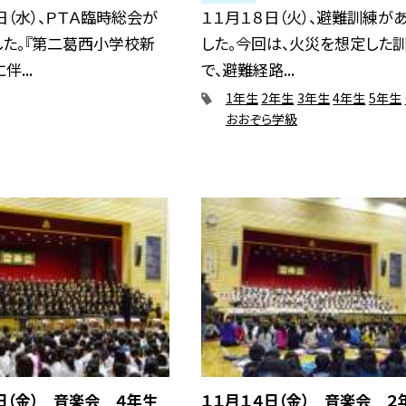
日（水）、ＰＴＡ臨時総会が
１１月１８日（火）、避難訓練が
した。『第二葛西小学校新
した。今回は、火災を想定した
...
で、避難経路...
1年生
2年生
3年生
4年生
5年生
おおぞら学級
日（金） 音楽会 ４年生
１１月１４日（金） 音楽会 ２