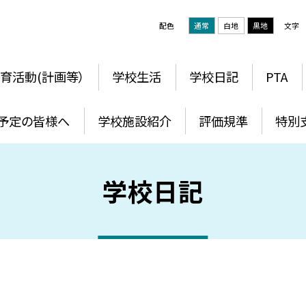
配色
通常
白地
黒地
文字
育活動(計画等）
学校生活
学校日記
PTA
予定の皆様へ
学校施設紹介
評価規準
特別
学校日記