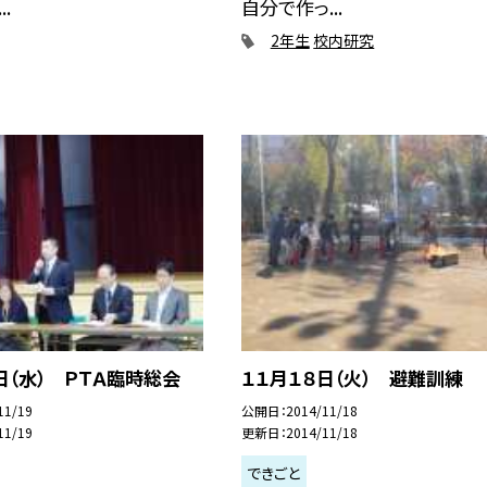
.
自分で作っ...
2年生
校内研究
日（水） ＰＴＡ臨時総会
１１月１８日（火） 避難訓練
11/19
公開日
2014/11/18
11/19
更新日
2014/11/18
できごと