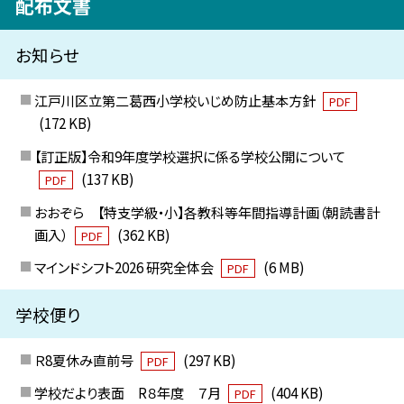
配布文書
お知らせ
江戸川区立第二葛西小学校いじめ防止基本方針
PDF
(172 KB)
【訂正版】令和9年度学校選択に係る学校公開について
(137 KB)
PDF
おおぞら 【特支学級・小】各教科等年間指導計画（朝読書計
画入）
(362 KB)
PDF
マインドシフト2026 研究全体会
(6 MB)
PDF
学校便り
Ｒ8夏休み直前号
(297 KB)
PDF
学校だより表面 R８年度 ７月
(404 KB)
PDF