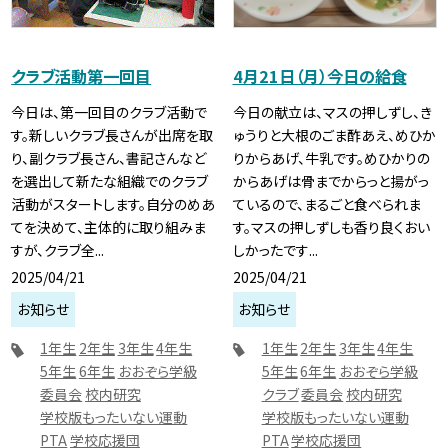
クラブ活動第一回目
4月21日（月）今日の給食
今日は、第一回目のクラブ活動で
今日の献立は、マスの押しずし、き
す。新しいクラブ長さんが出席を取
ゅうりと大根のごま酢あえ、めひか
り、副クラブ長さん、書記さんなど
りからあげ、牛乳です。めひかりの
を選出して新たな組織でのクラブ
からあげは骨までからっと揚がっ
活動がスタートします。自分のめあ
ているので、まるごと食べられま
てを決めて、主体的に取り組みま
す。マスの押しずしも香り良くおい
すが、クラブ全...
しかったです...
2025/04/21
2025/04/21
お知らせ
お知らせ
1年生
2年生
3年生
4年生
1年生
2年生
3年生
4年生
5年生
6年生
おおぞら学級
5年生
6年生
おおぞら学級
委員会
校内研究
クラブ
委員会
校内研究
学校版もったいない運動
学校版もったいない運動
PTA
学校応援団
PTA
学校応援団