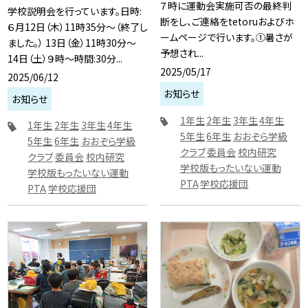
７時に運動会実施可否の最終判
学校説明会を行っています。日時:
断をし、ご連絡をtetoruおよびホ
６月12日（木）11時35分〜（終了し
ームページで行います。①暑さが
ました。） 13日（金）11時30分〜
予想され...
14日（土）９時〜時間:30分...
2025/05/17
2025/06/12
お知らせ
お知らせ
1年生
2年生
3年生
4年生
1年生
2年生
3年生
4年生
5年生
6年生
おおぞら学級
5年生
6年生
おおぞら学級
クラブ
委員会
校内研究
クラブ
委員会
校内研究
学校版もったいない運動
学校版もったいない運動
PTA
学校応援団
PTA
学校応援団