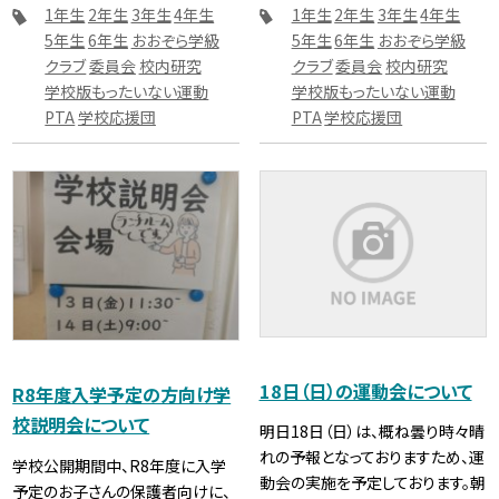
1年生
2年生
3年生
4年生
1年生
2年生
3年生
4年生
5年生
6年生
おおぞら学級
5年生
6年生
おおぞら学級
クラブ
委員会
校内研究
クラブ
委員会
校内研究
学校版もったいない運動
学校版もったいない運動
PTA
学校応援団
PTA
学校応援団
18日（日）の運動会について
R8年度入学予定の方向け学
校説明会について
明日18日（日）は、概ね曇り時々晴
れの予報となっておりますため、運
学校公開期間中、R8年度に入学
動会の実施を予定しております。朝
予定のお子さんの保護者向けに、