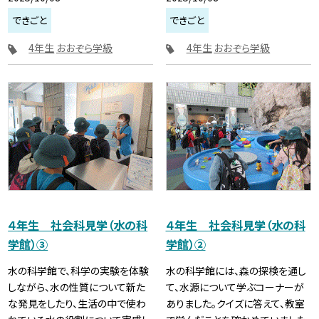
できごと
できごと
4年生
おおぞら学級
4年生
おおぞら学級
４年生 社会科見学（水の科
４年生 社会科見学（水の科
学館）③
学館）②
水の科学館で、科学の実験を体験
水の科学館には、森の探検を通し
しながら、水の性質について新た
て、水源について学ぶコーナーが
な発見をしたり、生活の中で使わ
ありました。クイズに答えて、教室