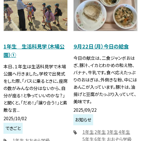
1年生 生活科見学（木場公
９月22日（月）今日の給食
園）①
今日の献立は、二食ジャンボおは
ぎ、豚汁、イカとわかめの和え物、
本日、１年生は生活科見学で木場
バナナ、牛乳です。食べ応えたっぷ
公園へ行きました。学校で出発式
りのおはぎは、外側きな粉、中には
をした際、「バスに乗るときに、座席
あんこが入っています。豚汁は、油
の数がみんなの分はないから、自
揚げと豆腐がたっぷり入っていて、
分が座る！と争っていいのかな？」
美味です。
と聞くと、「だめ！」「譲り合う！」と素
2025/09/22
敵な言...
2025/10/02
お知らせ
できごと
1年生
2年生
3年生
4年生
5年生
6年生
おおぞら学級
1年生
おおぞら学級