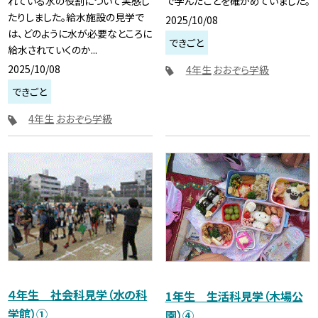
れている水の役割について実感し
で学んだことを確かめていました。
たりしました。給水施設の見学で
2025/10/08
は、どのように水が必要なところに
できごと
給水されていくのか...
2025/10/08
4年生
おおぞら学級
できごと
4年生
おおぞら学級
４年生 社会科見学（水の科
1年生 生活科見学（木場公
学館）①
園）④