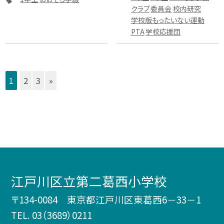
クラブ
委員会
校内研究
学校版もったいない運動
PTA
学校応援団
1
2
3
»
江戸川区立第二葛西小学校
〒134-0084 東京都江戸川区東葛西6－33－1
TEL.
03（3689）0211