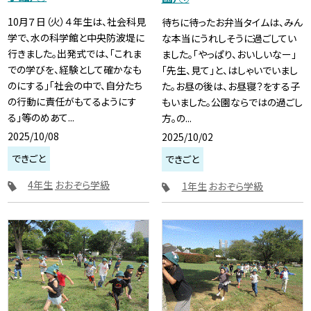
10月７日（火）４年生は、社会科見
待ちに待ったお弁当タイムは、みん
学で、水の科学館と中央防波堤に
な本当にうれしそうに過ごしてい
行きました。出発式では、「これま
ました。「やっぱり、おいしいなー」
での学びを、経験として確かなも
「先生、見て」と、はしゃいでいまし
のにする」「社会の中で、自分たち
た。お昼の後は、お昼寝？をする子
の行動に責任がもてるようにす
もいました。公園ならではの過ごし
る」等のめあて...
方。の...
2025/10/08
2025/10/02
できごと
できごと
4年生
おおぞら学級
1年生
おおぞら学級