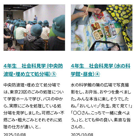
４年生 社会科見学（中央防
４年生 社会科見学（水の科
波堤・埋め立て処分場）⑤
学館・昼食）④
中央防波堤・埋め立て処分場で
水の科学館の隣の広場で写真撮
は、東京23区のごみの処理につい
影をし、お弁当、おやつを食べまし
て学習ホールで学び、バスの中か
た。みんな本当に楽しそうでした
ら、実際にごみを処理している処
ね。「おいしい！」「先生、見て見て！」
分場を見学しました。可燃ごみ・不
「〇〇さん、こっちで一緒に食べよ
燃ごみ・粗大ごみとそれぞれに処
う。」と、とても仲の良い、素直な皆
理の仕方が違い、と...
さんの...
2025/10/08
2025/10/08