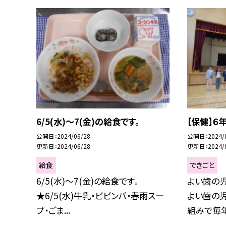
6/5(水)～7(金)の給食です。
【保健】６
公開日
2024/06/28
公開日
2024/
更新日
2024/06/28
更新日
2024/
給食
できごと
6/5(水)～7(金)の給食です。
よい歯の
★6/5(水)牛乳・ビビンバ・春雨スー
よい歯の
プ・ごま...
組みで毎年