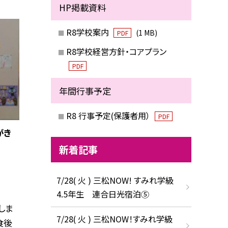
HP掲載資料
R8学校案内
(1 MB)
PDF
R8学校経営方針・コアプラン
PDF
年間行事予定
R8 行事予定(保護者用）
PDF
がき
新着記事
7/28( 火 ) 三松NOW! すみれ学級
4.5年生 連合日光宿泊⑤
しま
7/28( 火 ) 三松NOW！すみれ学級
食後