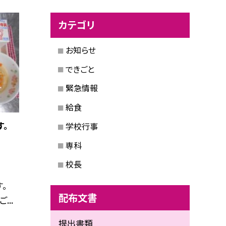
カテゴリ
お知らせ
できごと
緊急情報
給食
す。
学校行事
専科
校長
す。
配布文書
...
提出書類