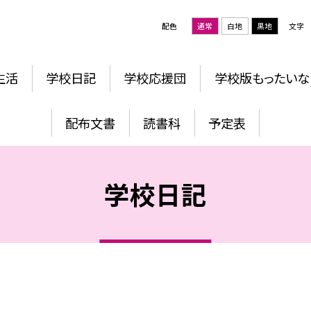
配色
通常
白地
黒地
文字
生活
学校日記
学校応援団
学校版もったいな
配布文書
読書科
予定表
学校日記