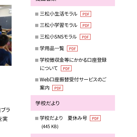
三松小生活モラル
PDF
三松小学習モラル
PDF
三松小SNSモラル
PDF
学用品一覧
PDF
学校徴収金等にかかる口座登録
について
PDF
Web口座振替受付サービスのご
案内
PDF
学校だより
歯ブラ
学校だより 夏休み号
を実
PDF
(445 KB)