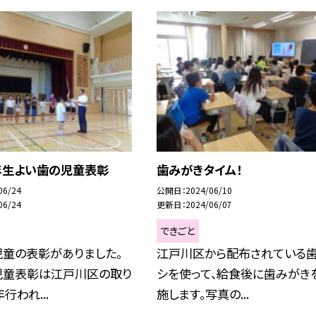
年生よい歯の児童表彰
歯みがきタイム！
06/24
公開日
2024/06/10
06/24
更新日
2024/06/07
できごと
児童の表彰がありました。
江戸川区から配布されている
児童表彰は江戸川区の取り
シを使って、給食後に歯みがき
行われ...
施します。写真の...