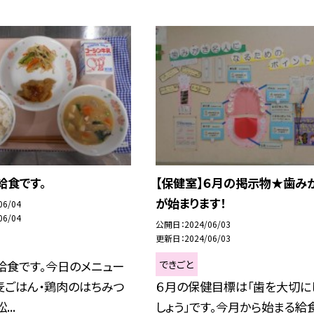
給食です。
【保健室】６月の掲示物★歯み
が始まります！
06/04
06/04
公開日
2024/06/03
更新日
2024/06/03
できごと
給食です。今日のメニュー
麦ごはん・鶏肉のはちみつ
６月の保健目標は「歯を大切に
..
しょう」です。今月から始まる給