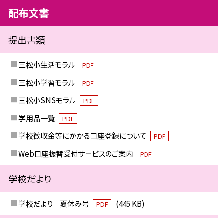
配布文書
提出書類
三松小生活モラル
PDF
三松小学習モラル
PDF
三松小SNSモラル
PDF
学用品一覧
PDF
学校徴収金等にかかる口座登録について
PDF
Web口座振替受付サービスのご案内
PDF
学校だより
学校だより 夏休み号
(445 KB)
PDF