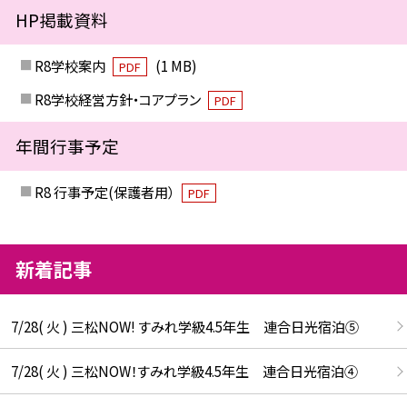
HP掲載資料
R8学校案内
(1 MB)
PDF
R8学校経営方針・コアプラン
PDF
年間行事予定
R8 行事予定(保護者用）
PDF
新着記事
7/28( 火 ) 三松NOW! すみれ学級4.5年生 連合日光宿泊⑤
7/28( 火 ) 三松NOW！すみれ学級4.5年生 連合日光宿泊④