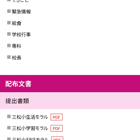
緊急情報
給食
学校行事
専科
校長
配布文書
提出書類
三松小生活モラル
PDF
三松小学習モラル
PDF
三松小SNSモラル
PDF