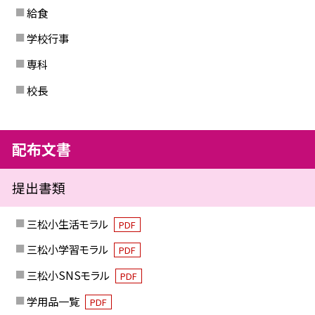
給食
学校行事
専科
校長
配布文書
提出書類
三松小生活モラル
PDF
三松小学習モラル
PDF
三松小SNSモラル
PDF
学用品一覧
PDF