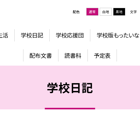
配色
通常
白地
黒地
文字
生活
学校日記
学校応援団
学校版もったいな
配布文書
読書科
予定表
学校日記