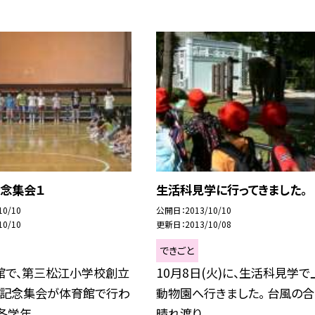
記念集会１
生活科見学に行ってきました。
10/10
公開日
2013/10/10
10/10
更新日
2013/10/08
できごと
館で、第三松江小学校創立
10月8日(火)に、生活科見学で
の記念集会が体育館で行わ
動物園へ行きました。 台風の
学年...
晴れ渡り、...