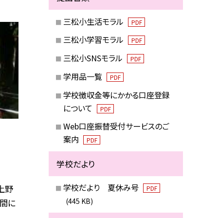
三松小生活モラル
PDF
三松小学習モラル
PDF
三松小SNSモラル
PDF
学用品一覧
PDF
学校徴収金等にかかる口座登録
について
PDF
Web口座振替受付サービスのご
案内
PDF
学校だより
学校だより 夏休み号
上野
PDF
(445 KB)
合間に