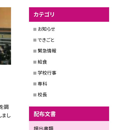
カテゴリ
お知らせ
できごと
緊急情報
給食
学校行事
専科
校長
を調
配布文書
しまし
提出書類