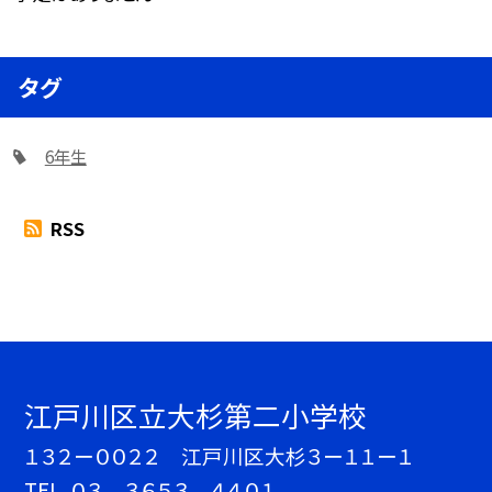
タグ
6年生
RSS
江戸川区立大杉第二小学校
１３２ー００２２ 江戸川区大杉３ー１１ー１
TEL.
０３ ３６５３ ４４０１