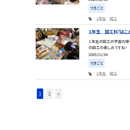
できごと
1年生
図工
１年生 図工科「はこ
１年生の図工の学習の様子
の図工の楽しみですね！
2025/11/30
できごと
1年生
図工
1
2
»