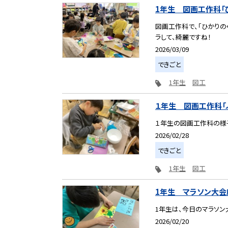
1年生 図画工作科「
図画工作科で、「ひかりの
ラして、綺麗ですね！
2026/03/09
できごと
1年生
図工
１年生 図画工作科「
１年生の図画工作科の様子
2026/02/28
できごと
1年生
図工
1年生 マラソン大会
1年生は、今日のマラソン
2026/02/20