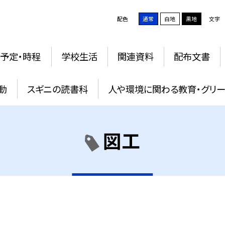
配色
通常
白地
黒地
文字
予定・時程
学校生活
関連資料
配布文書
動
スギニの読書科
人や環境に関わる教育・グリー
図工