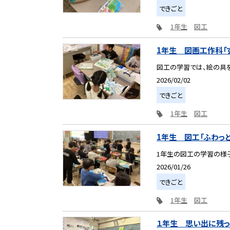
できごと
1年生
図工
1年生 図画工作科「
図工の学習では、絵の具を
2026/02/02
できごと
1年生
図工
1年生 図工「ふわっ
1年生の図工の学習の様子
2026/01/26
できごと
1年生
図工
１年生 思い出に残っ