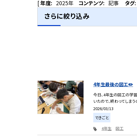
[
年度:
2025年
コンテンツ:
記事
タグ:
さらに絞り込み
4年生最後の図工✏️
今日、4年生の図工の学
いたので、終わってしまうの
2026/03/13
できごと
4年生
図工