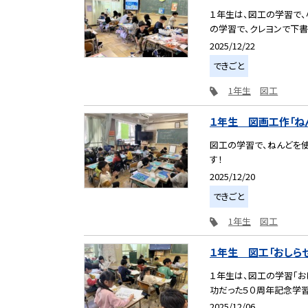
１年生は、図工の学習で
の学習で、クレヨンで下書き
2025/12/22
できごと
1年生
図工
１年生 図画工作「ね
図工の学習で、ねんどを使
す！
2025/12/20
できごと
1年生
図工
１年生 図工「おしらせ
１年生は、図工の学習「お
功だった５０周年記念学習
2025/12/06