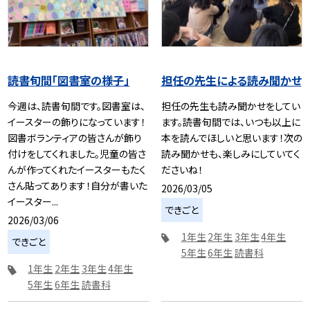
読書旬間「図書室の様子」
担任の先生による読み聞かせ
今週は、読書旬間です。図書室は、
担任の先生も読み聞かせをしてい
イースターの飾りになっています！
ます。読書旬間では、いつも以上に
図書ボランティアの皆さんが飾り
本を読んでほしいと思います！次の
付けをしてくれました。児童の皆さ
読み聞かせも、楽しみにしていてく
んが作ってくれたイースターもたく
ださいね！
さん貼ってあります！自分が書いた
2026/03/05
イースター...
できごと
2026/03/06
1年生
2年生
3年生
4年生
できごと
5年生
6年生
読書科
1年生
2年生
3年生
4年生
5年生
6年生
読書科