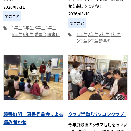
せも楽しみですね！
2026/03/11
2026/03/10
できごと
できごと
1年生
2年生
3年生
4年生
5年生
6年生
委員会
読書科
1年生
2年生
3年生
4年生
5年生
6年生
読書科
読書旬間 図書委員会による
クラブ活動「パソコンクラブ」
読み聞かせ
今年度最後のクラブ活動を行いま