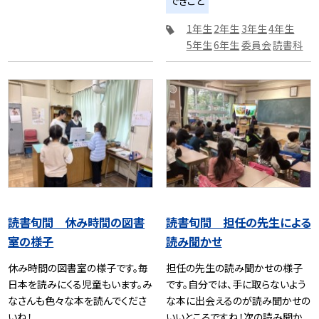
できごと
1年生
2年生
3年生
4年生
5年生
6年生
委員会
読書科
読書旬間 休み時間の図書
読書旬間 担任の先生による
室の様子
読み聞かせ
休み時間の図書室の様子です。毎
担任の先生の読み聞かせの様子
日本を読みにくる児童もいます。み
です。自分では、手に取らないよう
なさんも色々な本を読んでくださ
な本に出会えるのが読み聞かせの
いね！
いいところですね！次の読み聞か