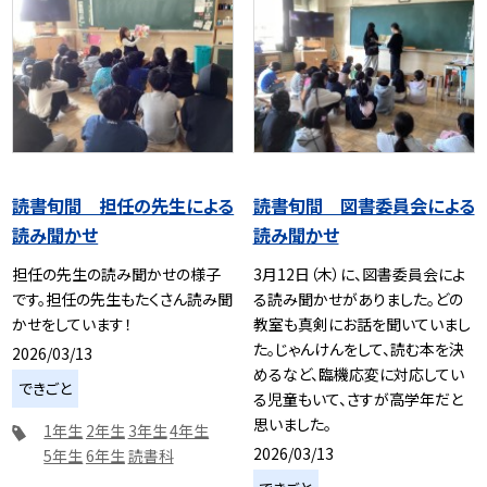
読書旬間 担任の先生による
読書旬間 図書委員会による
読み聞かせ
読み聞かせ
担任の先生の読み聞かせの様子
3月12日（木）に、図書委員会によ
です。担任の先生もたくさん読み聞
る読み聞かせがありました。どの
かせをしています！
教室も真剣にお話を聞いていまし
た。じゃんけんをして、読む本を決
2026/03/13
めるなど、臨機応変に対応してい
できごと
る児童もいて、さすが高学年だと
思いました。
1年生
2年生
3年生
4年生
2026/03/13
5年生
6年生
読書科