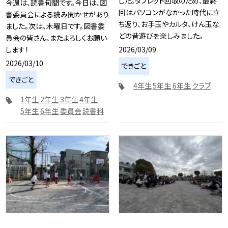
した。タブレット回収のため、最終
今週は、読書旬間です。今日は、図
回はパソコンがなかった時代に立
書委員会による読み聞かせがあり
ち返り、お手玉やカルタ、けん玉な
ました。次は、木曜日です。図書委
どの昔遊びを楽しみました。
員会の皆さん、またよろしくお願い
2026/03/09
します！
2026/03/10
できごと
できごと
4年生
5年生
6年生
クラブ
1年生
2年生
3年生
4年生
5年生
6年生
委員会
読書科