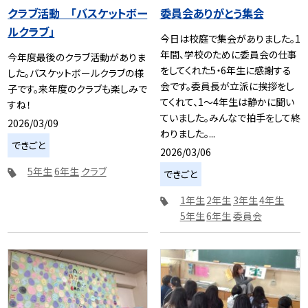
クラブ活動 「バスケットボー
委員会ありがとう集会
ルクラブ」
今日は校庭で集会がありました。1
年間、学校のために委員会の仕事
今年度最後のクラブ活動がありま
をしてくれた5・6年生に感謝する
した。バスケットボールクラブの様
会です。委員長が立派に挨拶をし
子です。来年度のクラブも楽しみで
てくれて、1〜4年生は静かに聞い
すね！
ていました。みんなで拍手をして終
2026/03/09
わりました。...
できごと
2026/03/06
5年生
6年生
クラブ
できごと
1年生
2年生
3年生
4年生
5年生
6年生
委員会