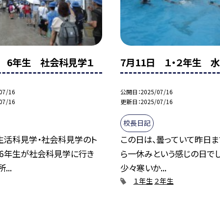
日 6年生 社会科見学１
7月11日 １・２年生 
07/16
公開日
2025/07/16
07/16
更新日
2025/07/16
校長日記
生活科見学・社会科見学のト
この日は、曇っていて昨日ま
て6年生が社会科見学に行き
ら一休みという感じの日でし
...
少々寒いか...
１年生
２年生