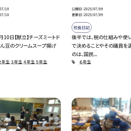
07/10
公開日
2025/07/09
07/10
更新日
2025/07/09
校長日記
月10日【献立】チーズミートド
後半では、税の仕組みや使
げん豆のクリームスープ揚げ
で決めることやその議員を
のは、国民...
２年生
３年生
４年生
５年生
６年生