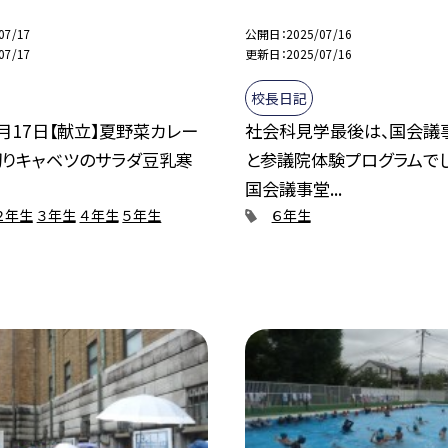
07/17
公開日
2025/07/16
07/17
更新日
2025/07/16
校長日記
月17日【献立】夏野菜カレー
社会科見学最後は、国会議
切りキャベツのサラダ豆乳寒
と参議院体験プログラムで
.
国会議事堂...
２年生
３年生
４年生
５年生
６年生