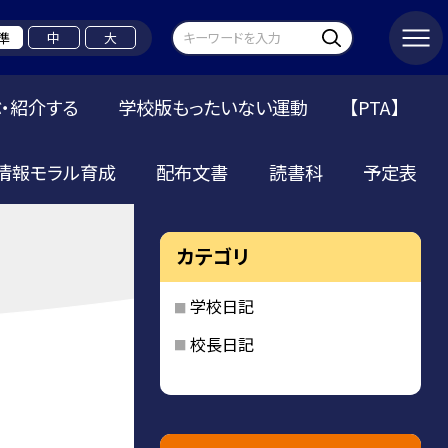
準
中
大
・紹介する
学校版もったいない運動
【PTA】
情報モラル育成
配布文書
読書科
予定表
カテゴリ
学校日記
校長日記