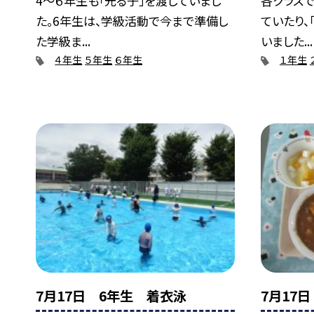
4～６年生も「光る子」を渡していまし
各クラス
た。6年生は、学級活動で今まで準備し
ていたり、
た学級ま...
いました...
４年生
５年生
６年生
１年生
7月17日 6年生 着衣泳
7月17