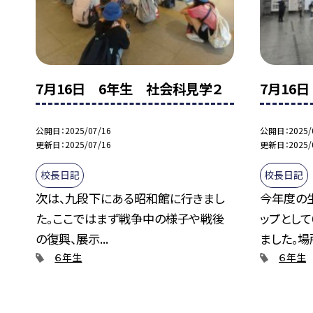
7月16日 6年生 社会科見学２
7月16
公開日
2025/07/16
公開日
2025/
更新日
2025/07/16
更新日
2025/
校長日記
校長日記
次は、九段下にある昭和館に行きまし
今年度の
た。ここではまず戦争中の様子や戦後
ップとし
の復興、展示...
ました。場所
６年生
６年生