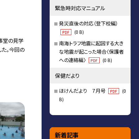
緊急時対応マニュアル
発災直後の対応（登下校編）
(0 B)
PDF
事堂の見学
南海トラフ地震に起因する大き
した。今回の
な地震が起こった場合〈保護者
への連絡編〉
(0 B)
PDF
保健だより
ほけんだより ７月号
(0
PDF
B)
新着記事