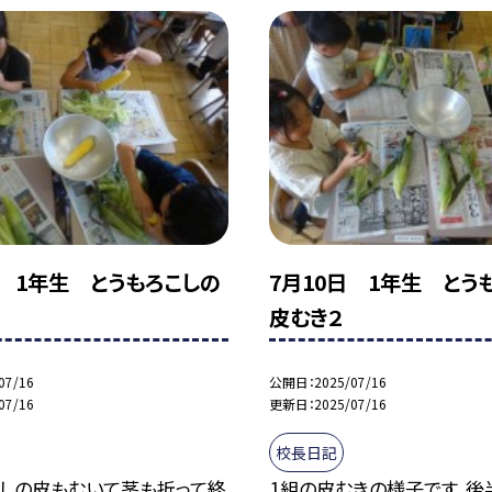
日 1年生 とうもろこしの
7月10日 1年生 とう
皮むき２
07/16
公開日
2025/07/16
07/16
更新日
2025/07/16
校長日記
こしの皮もむいて茎も折って終
1組の皮むきの様子です。後