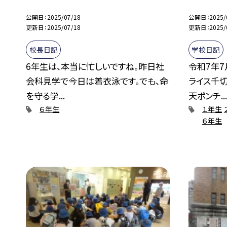
公開日
2025/07/18
公開日
2025/
更新日
2025/07/18
更新日
2025/
校長日記
学校日記
6年生は、本当に忙しいですね。昨日社
令和7年7
会科見学で今日は着衣泳です。でも、命
ライス千
を守る学...
天ポンチ..
６年生
１年生
６年生