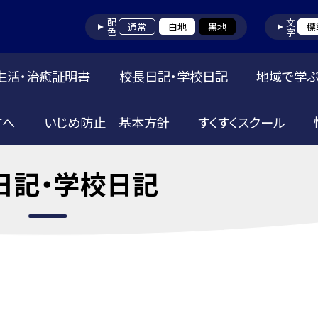
配色
文字
通常
白地
黒地
標
生活・治癒証明書
校長日記・学校日記
地域で学ぶ
方へ
いじめ防止 基本方針
すくすくスクール
日記・学校日記