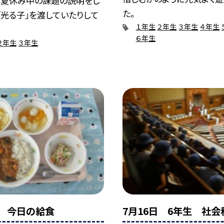
で夏休み中の課題の説明をし
た。
「光る子」を渡していたりして
１年生
２年生
３年生
４年生
６年生
２年生
３年生
日 今日の給食
7月16日 6年生 社会