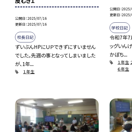
皮むき１
公開日
2025/
更新日
2025/
公開日
2025/07/16
更新日
2025/07/16
学校日記
令和7年7
校長日記
ッグいん
ずいぶんHPにＵＰできずにすいません
かぼち...
でした。先週の事となってしまいました
１年生
が、1年...
６年生
１年生