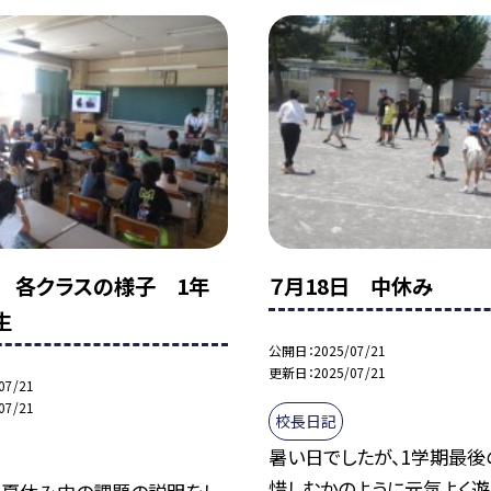
日 各クラスの様子 1年
７月18日 中休み
生
公開日
2025/07/21
更新日
2025/07/21
07/21
07/21
校長日記
暑い日でしたが、1学期最後
惜しむかのように元気よく遊