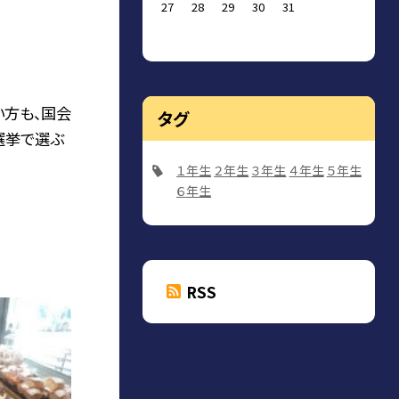
27
28
29
30
31
い方も、国会
タグ
選挙で選ぶ
１年生
２年生
３年生
４年生
５年生
６年生
RSS