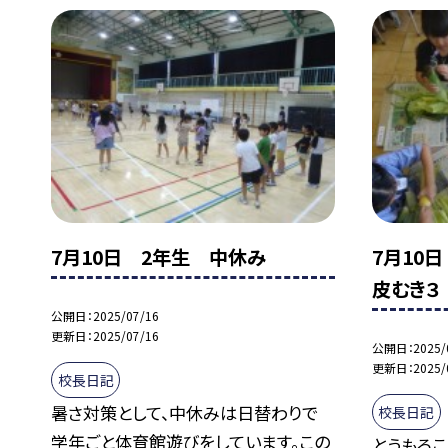
7月10日 2年生 中休み
7月10
皮むき３
公開日
2025/07/16
更新日
2025/07/16
公開日
2025/
更新日
2025/
校長日記
暑さ対策として、中休みは日替わりで
校長日記
学年ごと体育館遊びをしています。この
とうもろ