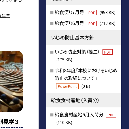
給食便り7月号
(953 KB)
PDF
５年生
給食便り6月号
(712 KB)
PDF
いじめ防止基本方針
いじめ防止対策（篠二）
PDF
(175 KB)
令和8年度「本校におけるいじめ
防止の取組について」
(0 B)
PowerPoint
給食食材産地（入荷分）
給食食材産地6月入荷分
PDF
科見学３
(110 KB)