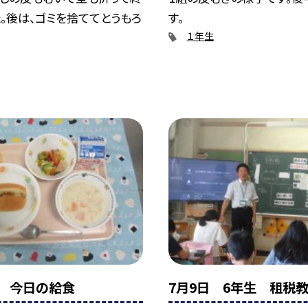
。後は、ゴミを捨ててとうもろ
す。
１年生
日 今日の給食
7月9日 6年生 租税教