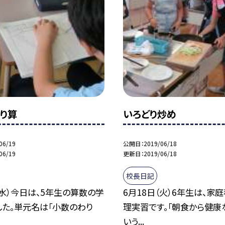
り算
いろどり炒め
06/19
公開日
2019/06/18
06/19
更新日
2019/06/18
校長日記
（水）今日は、5年生の算数の学
6月18日（火）6年生は、家
した。単元名は「小数のわり
理実習です。「朝食から健康
いう...