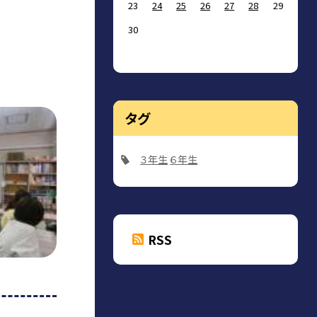
23
24
25
26
27
28
29
30
タグ
３年生
６年生
RSS