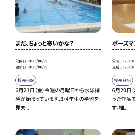
まだ、ちょっと寒いかな？
ポーズマ
公開日
2019/06/21
公開日
2019/
更新日
2019/06/21
更新日
2019/
校長日記
校長日記
6月21日（金）今週の月曜日から水泳指
6月20日
導が始まっています。3・4年生の学習を
った作品
見ま...
す。細...