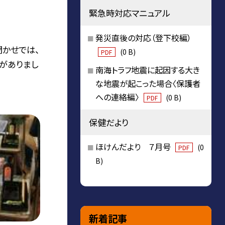
緊急時対応マニュアル
発災直後の対応（登下校編）
聞かせでは、
(0 B)
PDF
がありまし
南海トラフ地震に起因する大き
な地震が起こった場合〈保護者
への連絡編〉
(0 B)
PDF
保健だより
ほけんだより ７月号
(0
PDF
B)
新着記事