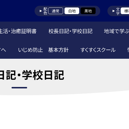
配色
文字
通常
白地
黒地
標
生活・治癒証明書
校長日記・学校日記
地域で学ぶ
方へ
いじめ防止 基本方針
すくすくスクール
日記・学校日記