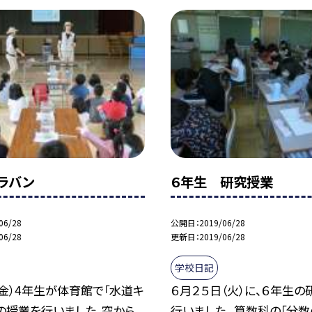
ラバン
６年生 研究授業
06/28
公開日
2019/06/28
06/28
更新日
2019/06/28
学校日記
（金）4年生が体育館で「水道キ
６月２５日（火）に、６年生
の授業を行いました。空から
行いました。 算数科の「分数