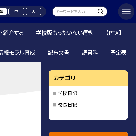
準
中
大
・紹介する
学校版もったいない運動
【PTA】
情報モラル育成
配布文書
読書科
予定表
カテゴリ
学校日記
校長日記