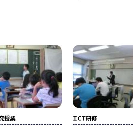
究授業
ＩＣＴ研修