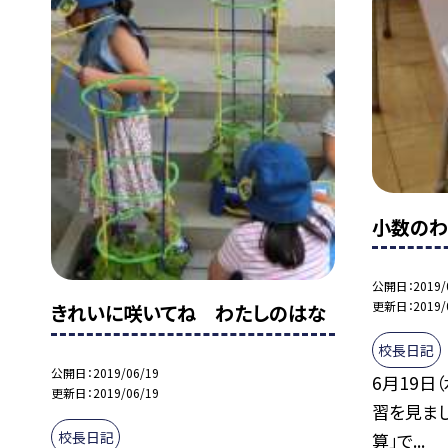
小数のわ
公開日
2019/
更新日
2019/
きれいに咲いてね わたしのはな
校長日記
公開日
2019/06/19
6月19日
更新日
2019/06/19
習を見ま
校長日記
算」で...