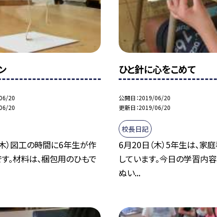
ン
ひと針に心をこめて
06/20
公開日
2019/06/20
06/20
更新日
2019/06/20
校長日記
（木）図工の時間に6年生が作
6月20日（木）5年生は、家
です。材料は、梱包用のひもで
しています。今日の学習内容
ぬい...