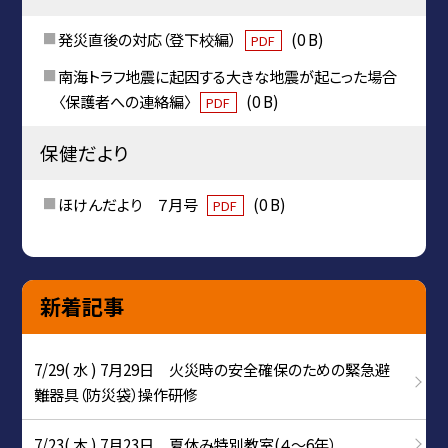
発災直後の対応（登下校編）
(0 B)
PDF
南海トラフ地震に起因する大きな地震が起こった場合
〈保護者への連絡編〉
(0 B)
PDF
保健だより
ほけんだより ７月号
(0 B)
PDF
新着記事
7/29( 水 ) 7月29日 火災時の安全確保のための緊急避
難器具（防災袋）操作研修
7/23( 木 ) 7月23日 夏休み特別教室(４～6年）