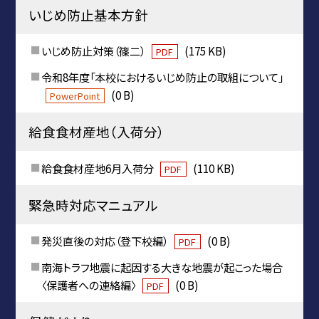
いじめ防止基本方針
いじめ防止対策（篠二）
(175 KB)
PDF
令和8年度「本校におけるいじめ防止の取組について」
(0 B)
PowerPoint
給食食材産地（入荷分）
給食食材産地6月入荷分
(110 KB)
PDF
緊急時対応マニュアル
発災直後の対応（登下校編）
(0 B)
PDF
南海トラフ地震に起因する大きな地震が起こった場合
〈保護者への連絡編〉
(0 B)
PDF