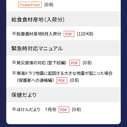
(0 B)
PowerPoint
給食食材産地（入荷分）
給食食材産地6月入荷分
(110 KB)
PDF
緊急時対応マニュアル
発災直後の対応（登下校編）
(0 B)
PDF
南海トラフ地震に起因する大きな地震が起こった場合
〈保護者への連絡編〉
(0 B)
PDF
保健だより
ほけんだより ７月号
(0 B)
PDF