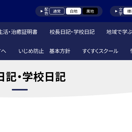
配色
文字
通常
白地
黒地
標
生活・治癒証明書
校長日記・学校日記
地域で学ぶ
方へ
いじめ防止 基本方針
すくすくスクール
日記・学校日記