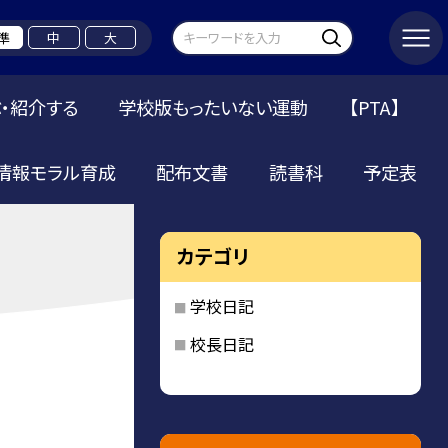
準
中
大
・紹介する
学校版もったいない運動
【PTA】
情報モラル育成
配布文書
読書科
予定表
カテゴリ
学校日記
校長日記