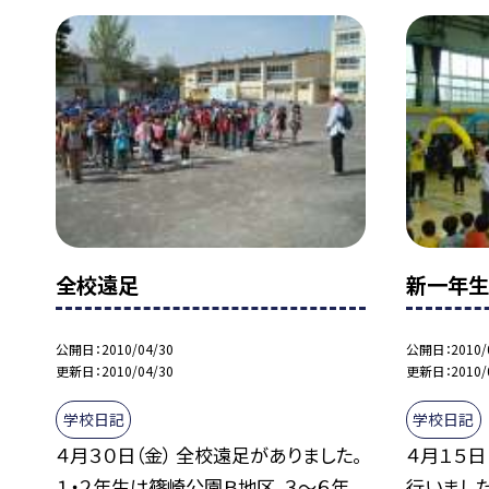
全校遠足
新一年生
公開日
2010/04/30
公開日
2010/
更新日
2010/04/30
更新日
2010/
学校日記
学校日記
４月３０日（金） 全校遠足がありました。
４月１５日
１・２年生は篠崎公園Ｂ地区。３〜６年
行いました