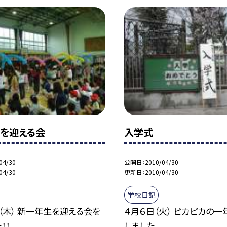
を迎える会
入学式
04/30
公開日
2010/04/30
04/30
更新日
2010/04/30
学校日記
（木） 新一年生を迎える会を
４月６日（火） ピカピカの
！！
しました。