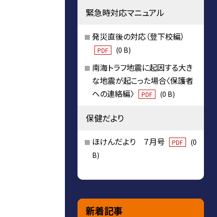
緊急時対応マニュアル
発災直後の対応（登下校編）
(0 B)
PDF
南海トラフ地震に起因する大き
な地震が起こった場合〈保護者
への連絡編〉
(0 B)
PDF
保健だより
ほけんだより ７月号
(0
PDF
B)
新着記事