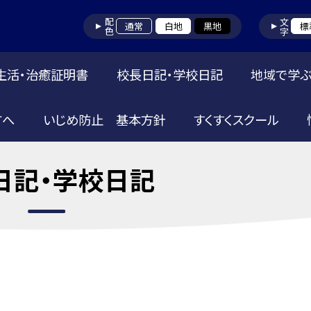
配色
文字
通常
白地
黒地
標
生活・治癒証明書
校長日記・学校日記
地域で学ぶ
方へ
いじめ防止 基本方針
すくすくスクール
日記・学校日記