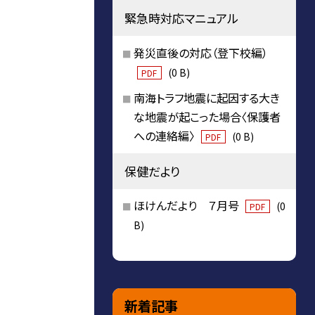
緊急時対応マニュアル
発災直後の対応（登下校編）
(0 B)
PDF
南海トラフ地震に起因する大き
な地震が起こった場合〈保護者
への連絡編〉
(0 B)
PDF
保健だより
ほけんだより ７月号
(0
PDF
B)
新着記事