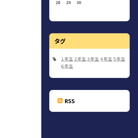
28
29
30
タグ
１年生
２年生
３年生
４年生
５年生
６年生
RSS