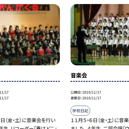
音楽会
11/17
公開日
2010/11/17
11/17
更新日
2010/11/17
学校日記
６日（金・土）に音楽会を行い
１１月５・６日（金・土）に音
３年生、リコーダー「春はどこ」
ました。 ４年生、二部合唱「