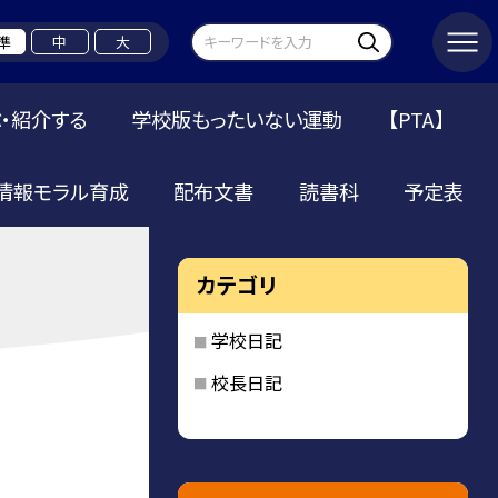
準
中
大
・紹介する
学校版もったいない運動
【PTA】
情報モラル育成
配布文書
読書科
予定表
カテゴリ
学校日記
校長日記