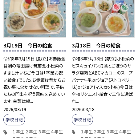
3月19日 今日の給食
3月18日 今日の給食
令和8年3月19日 【献立】お赤飯金
令和8年3月18日 【献立】小松菜の
目鯛の竜田揚げ筑前煮小松菜の
ビスキュイパン海藻とごぼうのサ
すまし汁いちご今日は「卒業お祝
ラダ鶏肉とABCマカロニのスープ
い給食」でした。お赤飯は昔からお
バナナ牛乳orジョア(ストロベリー
祝い事に欠かせない料理で、子供
味)orジョア(マスカット味)今日は
たちの門出を祝う意味を込めてい
全校リクエスト給食で三位に選ば
ます。主菜は縁...
れ...
2026/03/19
2026/03/18
学校日記
学校日記
１年生
２年生
３年生
４年生
１年生
２年生
３年生
４年生