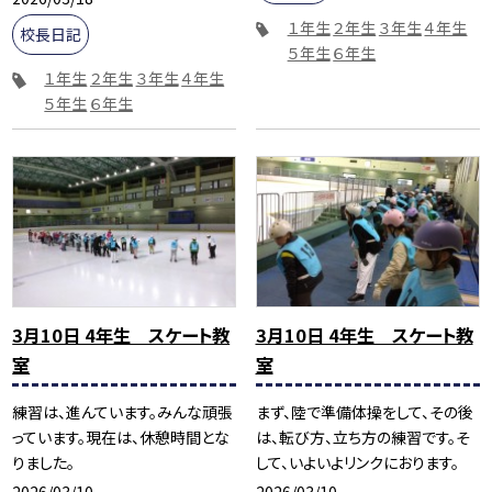
１年生
２年生
３年生
４年生
校長日記
５年生
６年生
１年生
２年生
３年生
４年生
５年生
６年生
3月10日 4年生 スケート教
3月10日 4年生 スケート教
室
室
練習は、進んています。みんな頑張
まず、陸で準備体操をして、その後
っています。現在は、休憩時間とな
は、転び方、立ち方の練習です。そ
りました。
して、いよいよリンクにおります。