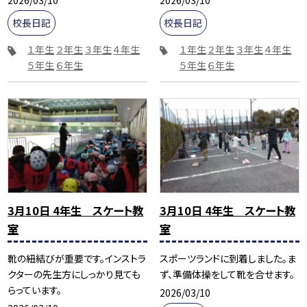
2026/03/10
2026/03/10
校長日記
校長日記
１年生
２年生
３年生
４年生
１年生
２年生
３年生
４年生
５年生
６年生
５年生
６年生
3月10日 4年生 スケート教
3月10日 4年生 スケート教
室
室
靴の紐結びが重要です。インストラ
スポーツランドに到着しました。ま
クターの先生方にしっかり見ても
ず、準備体操をして靴を合せます。
らっています。
2026/03/10