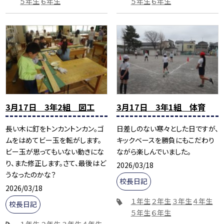
５年生
６年生
５年生
６年生
3月17日 3年2組 図工
3月17日 3年1組 体育
長い木に釘をトンカントンカン。ゴ
日差しのない寒々とした日ですが、
ムをはめてビー玉を転がします。
キックベースを勝負にもこだわり
ビー玉が思ってもいない動きにな
ながら楽しんでいました。
り、また修正します。さて、最後はど
2026/03/18
うなったのかな？
校長日記
2026/03/18
１年生
２年生
３年生
４年生
校長日記
５年生
６年生