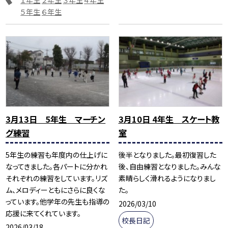
１年生
２年生
３年生
４年生
５年生
６年生
3月13日 5年生 マーチン
3月10日 4年生 スケート教
グ練習
室
5年生の練習も年度内の仕上げに
後半となりました。最初復習した
なってきました。各パートに分かれ
後、自由練習となりました。みんな
それぞれの練習をしています。リズ
素晴らしく滑れるようになりまし
ム、メロディーともにさらに良くな
た。
っています。他学年の先生も指導の
2026/03/10
応援に来てくれています。
校長日記
2026/03/18